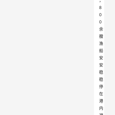
，
8
0
0
余
艘
渔
船
安
安
稳
稳
停
在
港
内