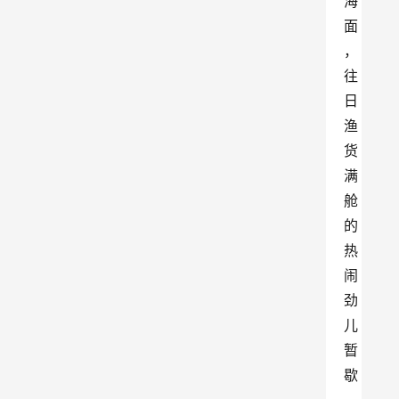
海
面
，
往
日
渔
货
满
舱
的
热
闹
劲
儿
暂
歇