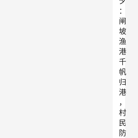
夕
：
闸
坡
渔
港
千
帆
归
港
，
村
民
防