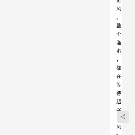
避
风
。
整
个
渔
港
，
都
在
等
待
超
强
台
风