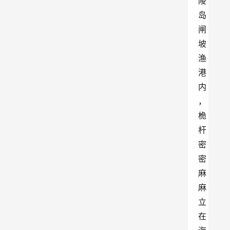
陵
岛
闸
坡
渔
港
内
，
桅
杆
密
密
麻
麻
立
在