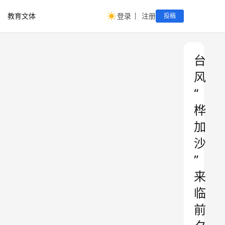
教育文体
登录
注册
投稿
台
风
“
桦
加
沙
”
来
临
前