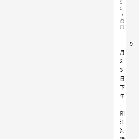
5
0
•
资
讯
9
月
2
3
日
下
午
，
阳
江
海