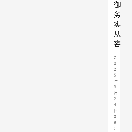
御
务
实
从
容
2
0
2
5
年
9
月
2
4
日
0
8
: