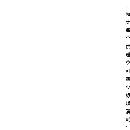
方
产
业
经
济
科
技
快
报
消
登录
注册
费
生
活
1