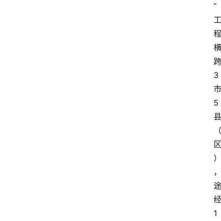
”
3
5
1