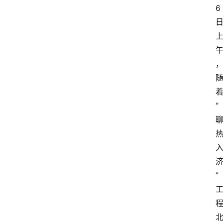
6
“
”