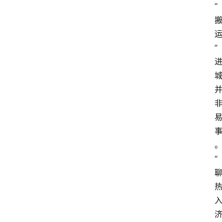
“
”
“