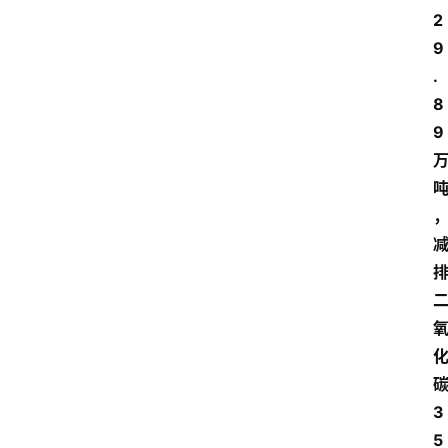
财
2
经
9
观
察
.
8
大
9
众
科
普
教
育
文
体
3
5