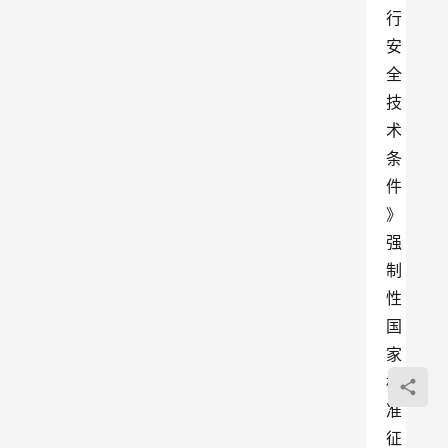
行
安
全
技
术
条
件
》
强
制
性
国
家
标
准
征