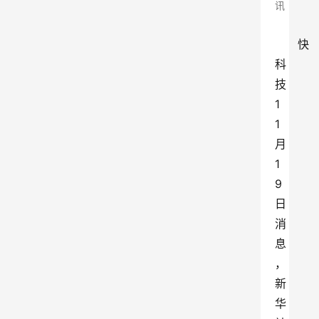
讯
快
科
技
1
1
月
1
9
日
消
息
，
新
华