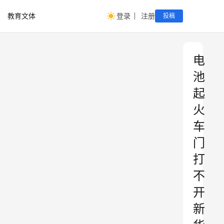
教育文体
登录
注册
投稿
电
池
起
火
车
门
打
不
开
新