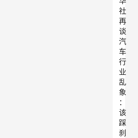
华
社
再
谈
汽
车
行
业
乱
象
：
该
踩
刹