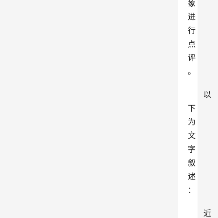
象
进
行
点
评
。
以
下
为
文
字
叙
述
：
近