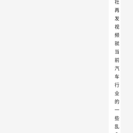
社
再
发
视
频
就
当
前
汽
车
行
业
的
一
些
乱