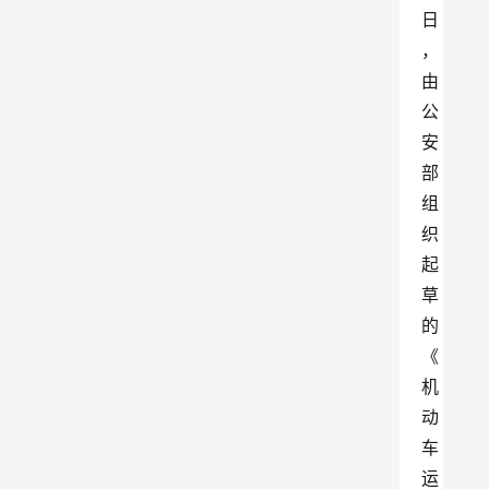
日
，
由
公
安
部
组
织
起
草
的
《
机
动
车
运