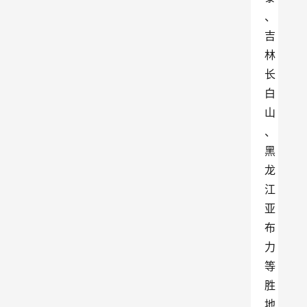
、
吉
林
长
白
山
、
黑
龙
江
亚
布
力
等
胜
地