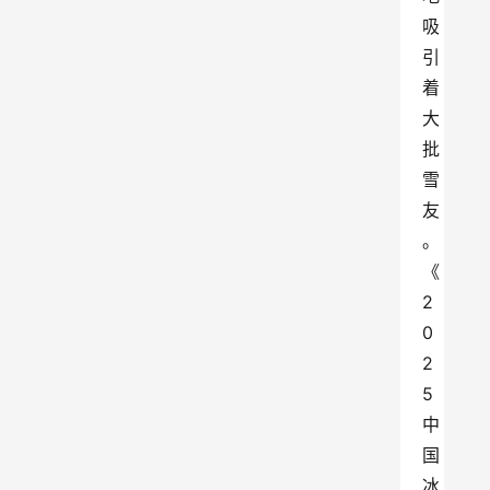
吸
引
着
大
批
雪
友
。
《
2
0
2
5 
中
国
冰