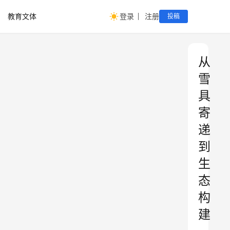
教育文体
登录
注册
投稿
从
雪
具
寄
递
到
生
态
构
建