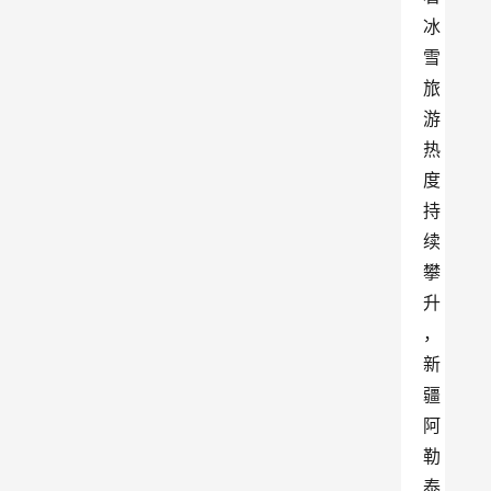
冰
雪
旅
游
热
度
持
续
攀
升
，
新
疆
阿
勒
泰