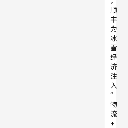
，
顺
丰
为
冰
雪
经
济
注
入
“
物
流
+