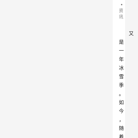
•
资
讯
又
是
一
年
冰
雪
季
。
如
今
，
随
着