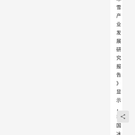
雪
产
业
发
展
研
究
报
告
》
显
示
，
我
国
冰