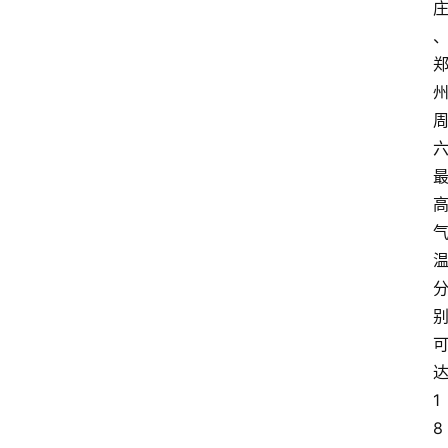
经
济
科
技
快
报
消
登录
注册
费
生
活
财
经
观
1
察
8