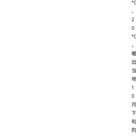
大
众
2
科
普
0
教
育
文
体
1
0