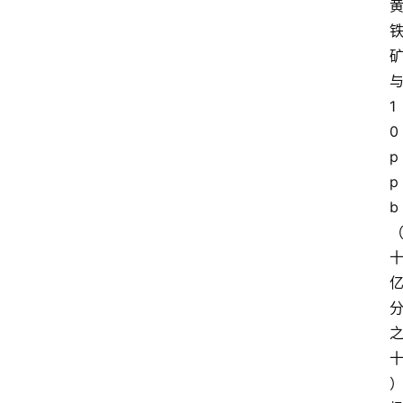
1
0
p
p
b