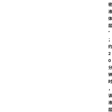
经
济
科
技
”
快
报
消
2
登录
注册
费
0
生
活
财
经
观
察