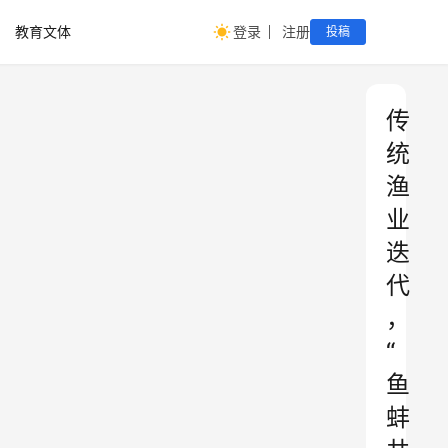
教育文体
登录
注册
投稿
传
统
渔
业
迭
代
，
“
鱼
蚌