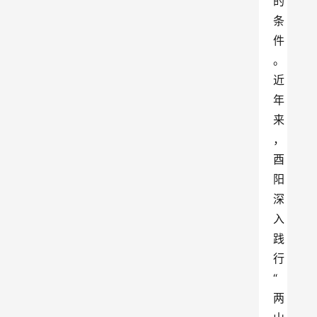
的
条
件
。
近
年
来
，
酉
阳
深
入
践
行
“
两