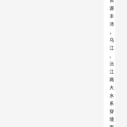
资
源
丰
沛
，
乌
江
、
沅
江
两
大
水
系
穿
境