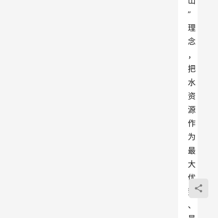
山
”
理
念
，
把
水
资
源
作
为
最
大
优
势
、