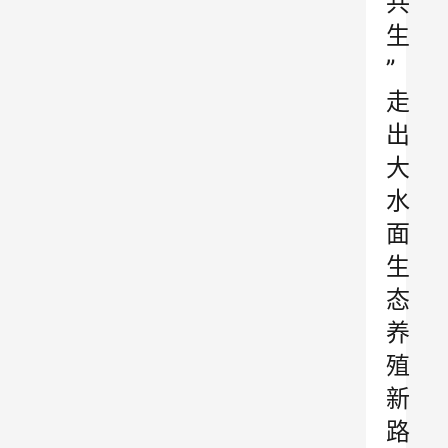
共
生
”
走
出
大
水
面
生
态
养
殖
新
路