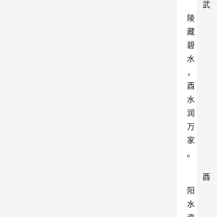
武
陵
藏
碧
水
，
酉
水
润
万
家
。
酉
阳
水