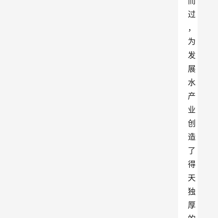
而
过
，
为
发
展
水
产
业
创
造
了
得
天
独
厚