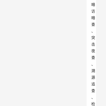
暗
访
暗
查
、
突
击
夜
查
、
溯
源
追
查
、
检