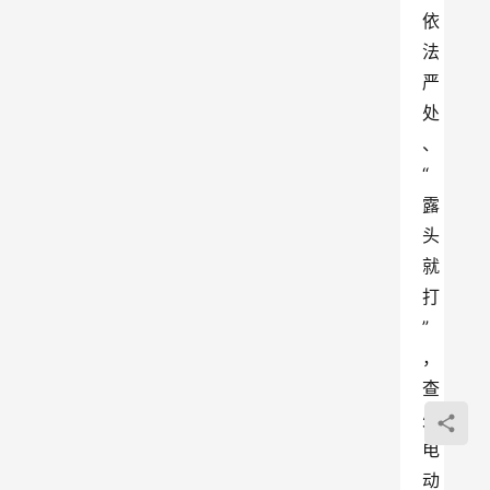
依
法
严
处
、
“
露
头
就
打
”
，
查
处
电
动