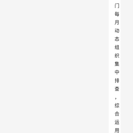
门
每
月
动
态
组
织
集
中
排
查
，
综
合
运
用