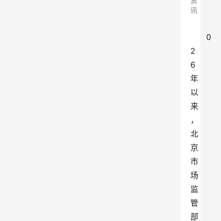
资
讯
0
2
6
年
以
来
，
北
京
市
场
监
管
部