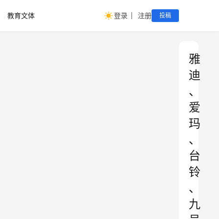
教育文体
登录
注册
投稿
雅
迪
、
爱
玛
、
台
铃
、
九