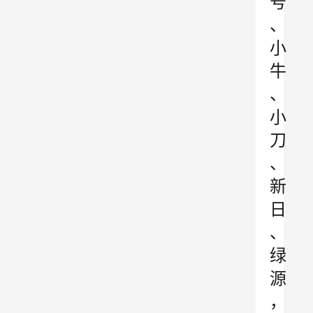
号
、
小
牛
、
小
刀
、
新
日
、
绿
源
，