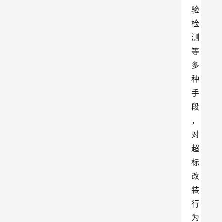
验
检
测
等
多
种
手
段
，
对
超
标
改
装
行
为