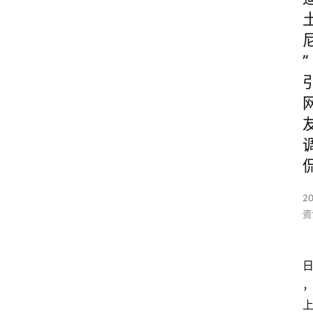
”
2
资