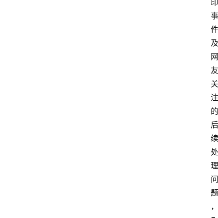
技
快
报
消
登录
注册
费
生
活
财
经
观
察
大
众
科
普