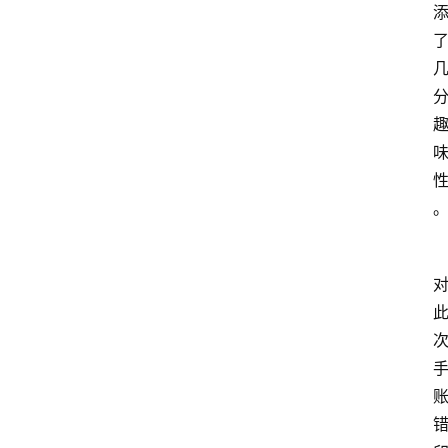
首
页
资
讯
地
方
产
业
经
济
科