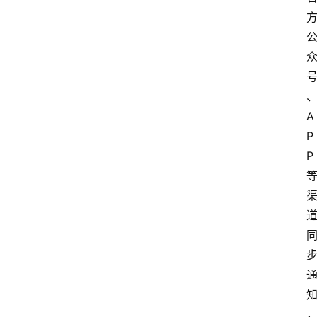
A
P
P