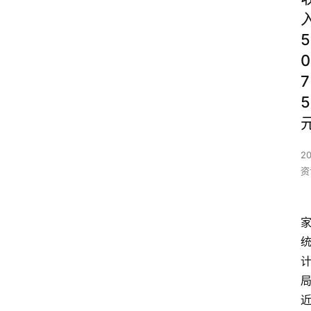
5
0
7
5
2
资