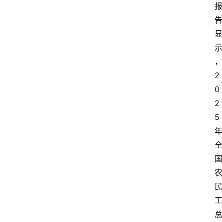
2
0
2
5