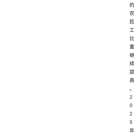
2
0
2
5