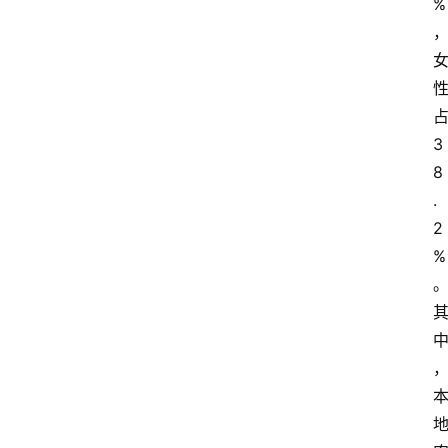
%
首
页
3
8
资
.
讯
2
%
地
方
产
业
经
济