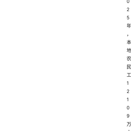
0
2
5
1
2
1
0
9