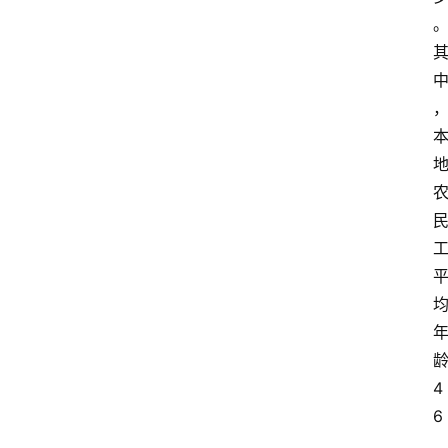
4
6
.