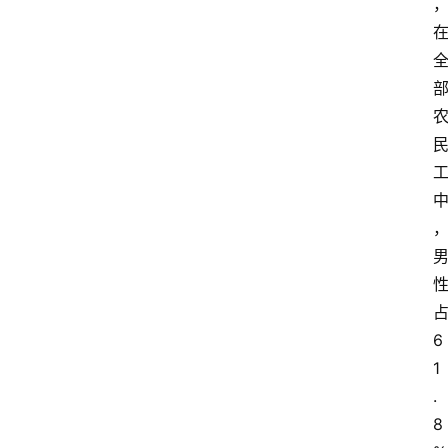
6
1
.
8