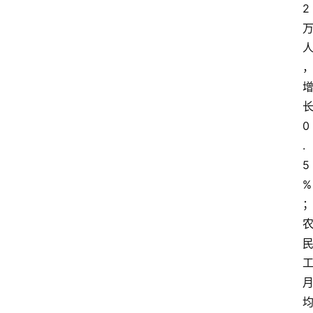
2
0
.
5
%