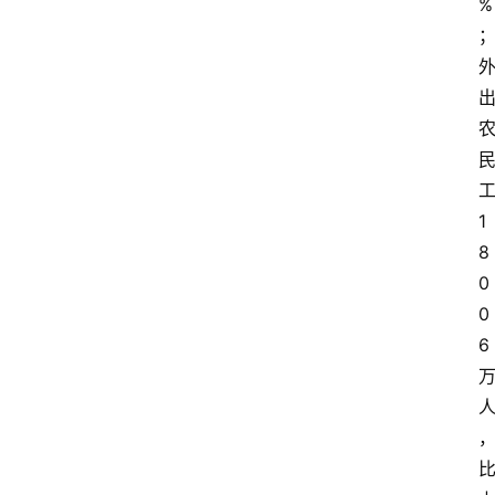
%
1
8
0
0
6