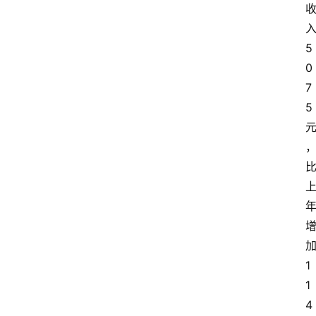
5
0
7
5
1
1
4