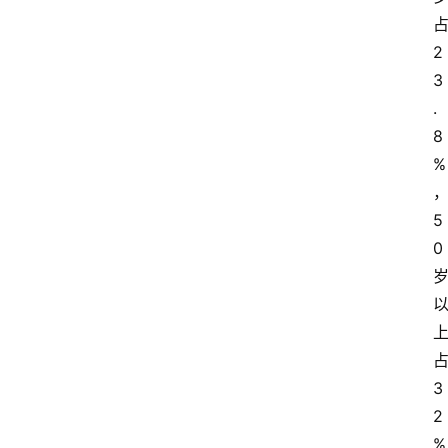
2
3
.
8
%
5
0
3
2
%