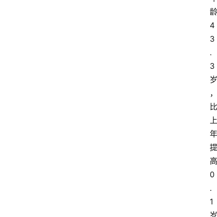
4
3
.
3
0
.
1