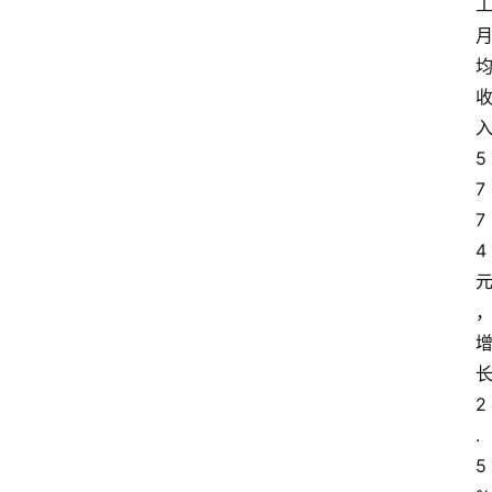
5
7
7
4
2
.
5