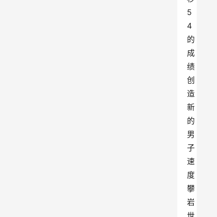
5
4
的
成
绩
创
造
新
的
男
子
速
度
攀
岩
世