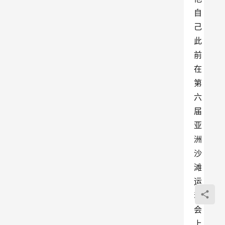
自
己
此
前
在
第
六
届
亚
洲
沙
滩
运
动
会
上