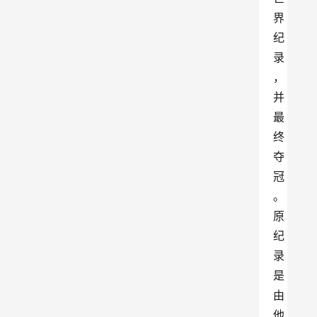
界
纪
录
，
并
最
终
夺
冠
。
原
纪
录
是
由
他