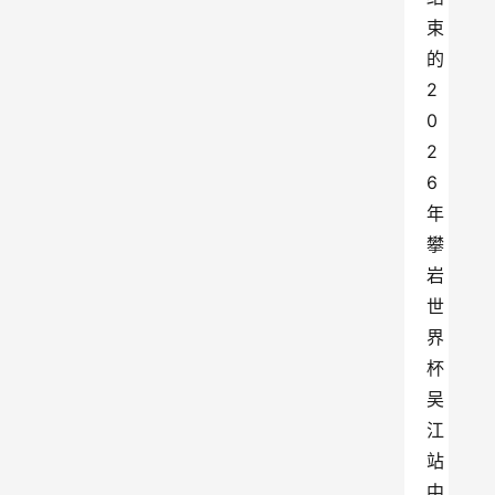
束
的
2
0
2
6
年
攀
岩
世
界
杯
吴
江
站
中