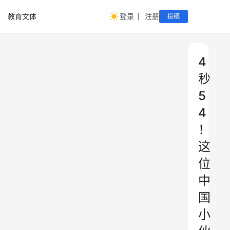
教育文体
登录
注册
投稿
4
秒
5
4
！
这
位
中
国
小