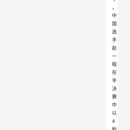
，
中
国
选
手
赵
一
程
在
半
决
赛
中
以
4
秒