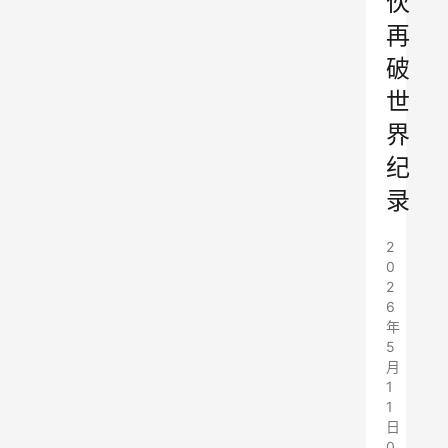
伙
再
破
世
界
纪
录
2
0
2
6
年
5
月
1
1
日
0