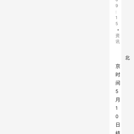
9
:
1
5
•
资
讯
北
京
时
间
5
月
1
0
日
结