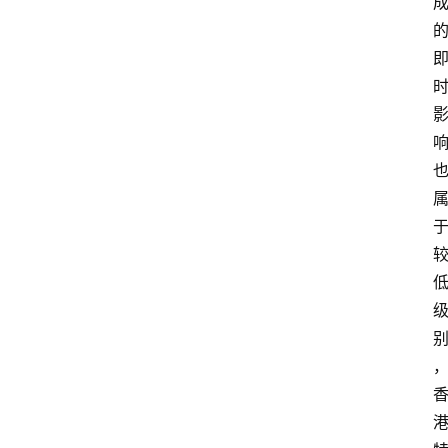
济
科
技
快
报
消
登录
注册
费
生
活
财
经
观
察