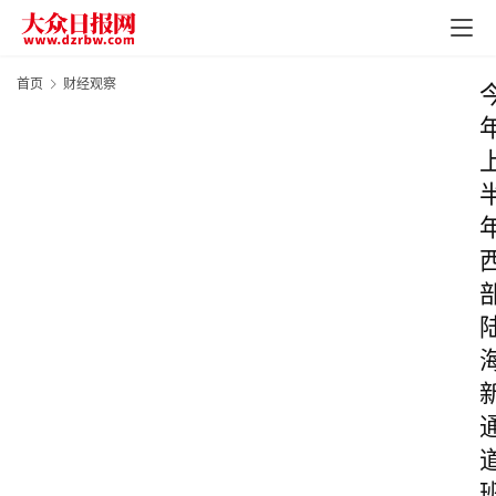
首页
财经观察