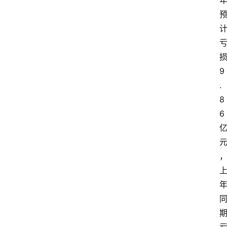
首
页
资
9
讯
.
8
地
6
方
产
业
经
济
科
技