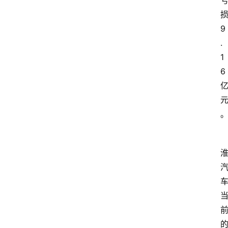
快
报
9
.
消
登录
注册
1
费
6
生
活
财
经
观
察
大
众
科
普