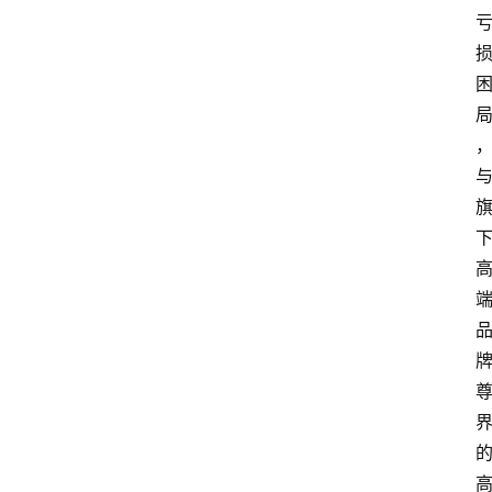
教
育
文
体