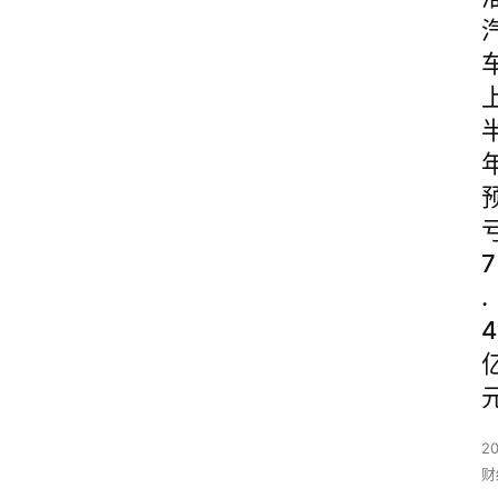
7
.
4
2
财