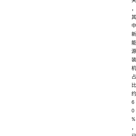
6
0
%