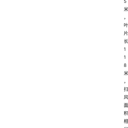
5
1
首
1
页
8
资
讯
地
方
产
业