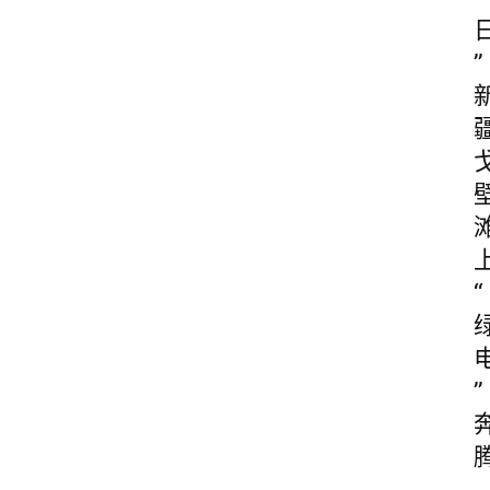
”
“
”