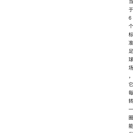
经
济
6
科
技
快
报
消
登录
注册
费
生
活
财
经
观
察