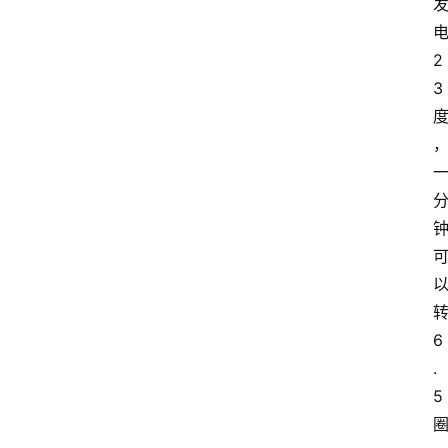
大
众
2
科
3
普
教
育
文
体
6
.
5