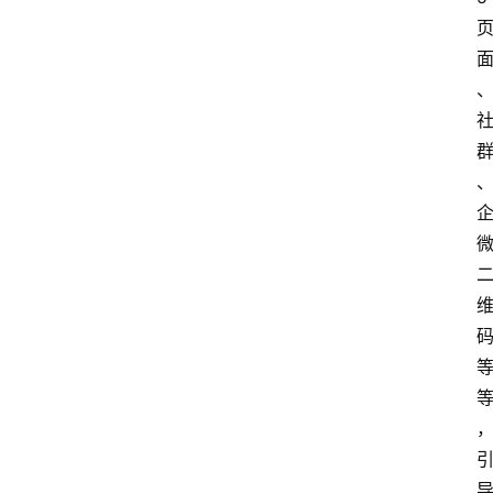
科
技
快
报
消
登录
注册
费
生
活
财
经
观
察
大