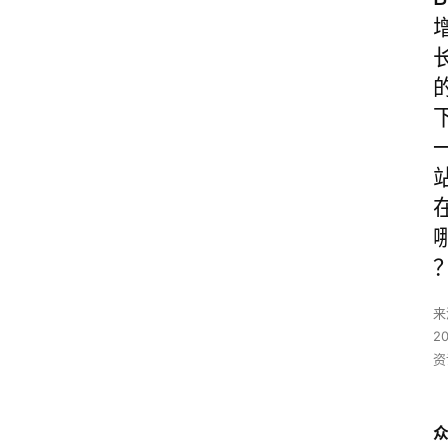
来
2
资