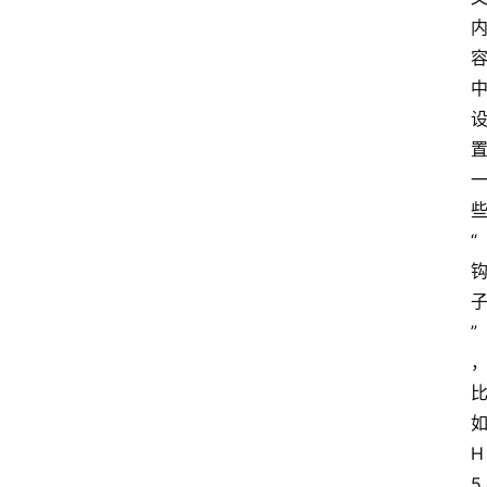
首
页
资
“
讯
地
”
方
产
如
业
H
经
济
5 