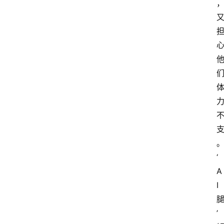
‘
A
I
’