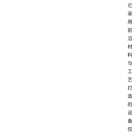
观
察
大
众
科
普
教
育
文
体