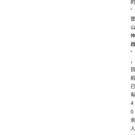
“
”
4
0