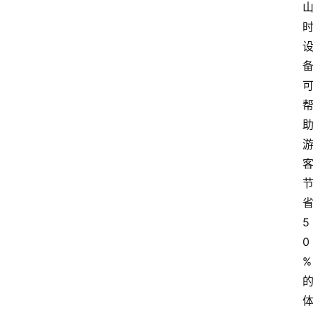
5
0
%