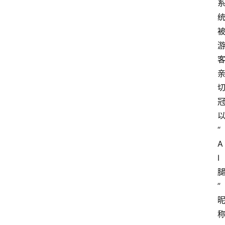
“
A
I
”