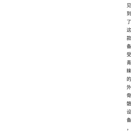
产
业
经
济
科
技
快
报
消
登录
注册
费
生
活
财
经