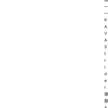
K
A
V
A 
S
t
r
i
d
e
r
A