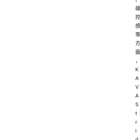
K
A
V
A 
S
t
r
i
d