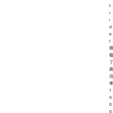
t
大
r
众
i
科
d
普
e
r
教
育
文
体
率
1
0
0
0