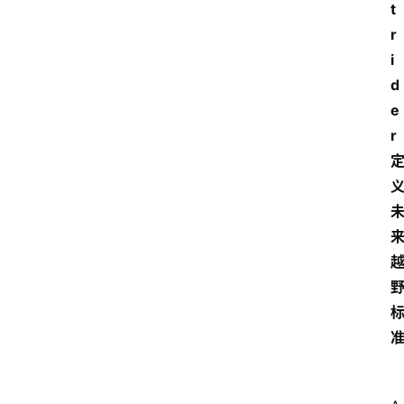
t
r
i
d
e
r