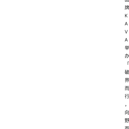
K
A
V
A