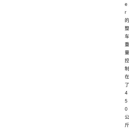
e
r
4
5
0