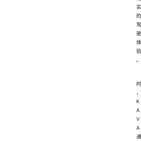
K
A
V
A