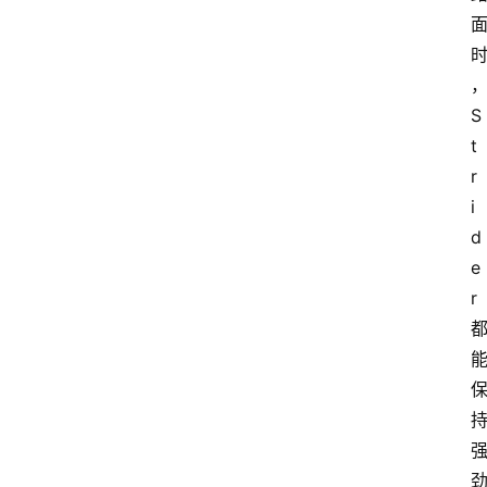
S
t
r
i
d
e
r