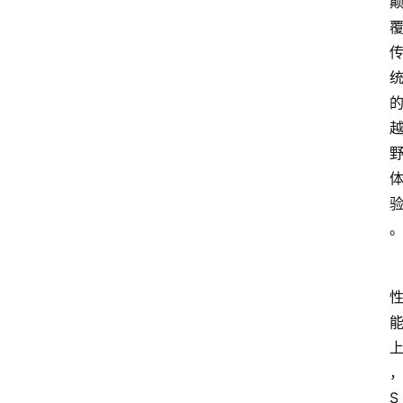
业
经
济
科
技
快
报
消
登录
注册
费
生
活
财
经
观
察
S