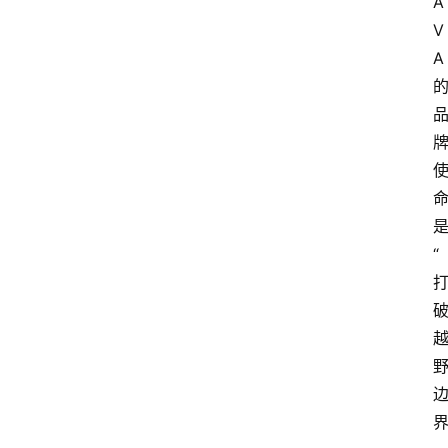
A
V
A
“