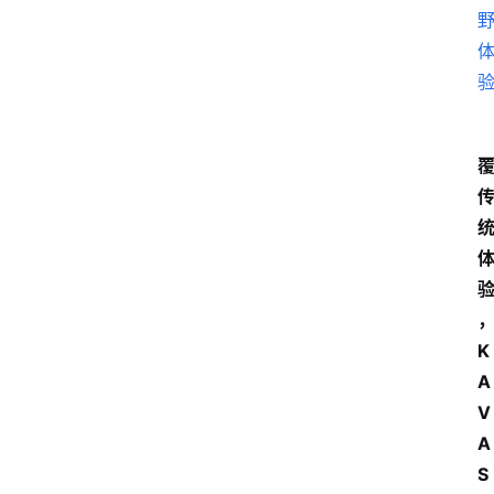
K
A
V
A 
S