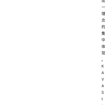
K
A
V
A 
S
t