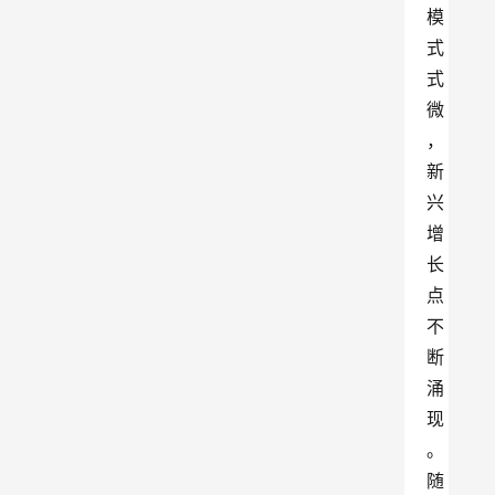
模
式
式
微
，
新
兴
增
长
点
不
断
涌
现
。
随