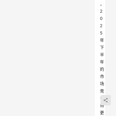
，
2
0
2
5
年
下
半
年
的
市
场
竞
争
将
更