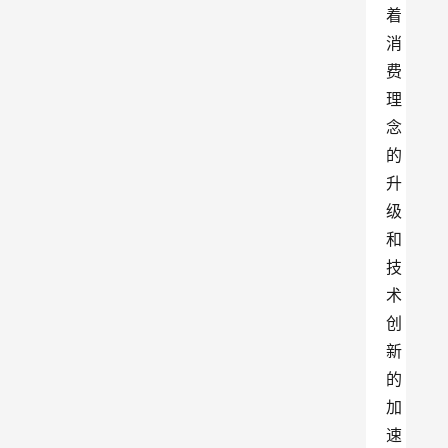
着
消
费
理
念
的
升
级
和
技
术
创
新
的
加
速