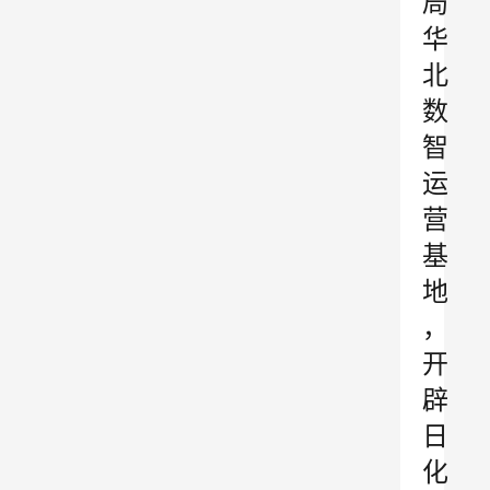
局
华
北
数
智
运
营
基
地
，
开
辟
日
化