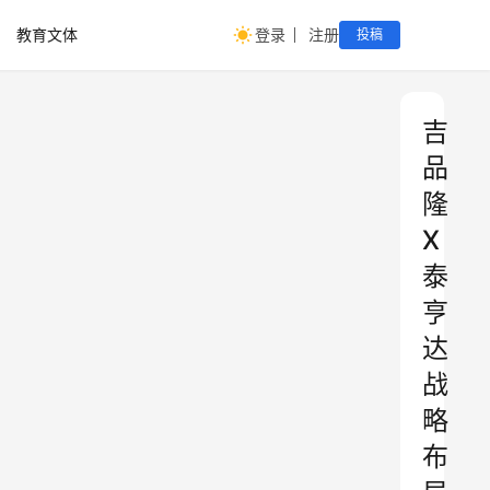
教育文体
登录
注册
投稿
吉
品
隆
X
泰
亨
达
战
略
布