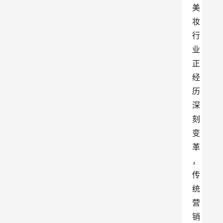
美
妆
行
业
正
经
历
深
刻
变
革
，
传
统
营
销