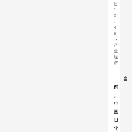
日
1
0
:
4
8
•
产
业
经
济
当
前
，
中
国
日
化