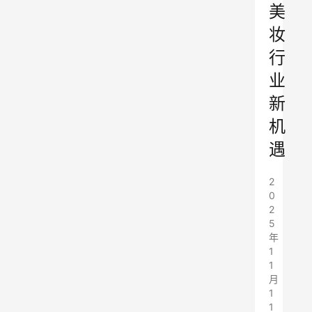
美
妆
行
业
新
机
遇
2
0
2
5
年
1
1
月
1
1