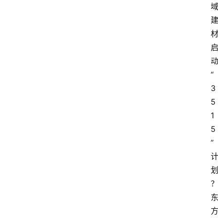
“
3
5
1
5
”