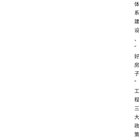
济
科
技
快
报
“
消
登录
注册
费
生
”
活
财
经
观
察