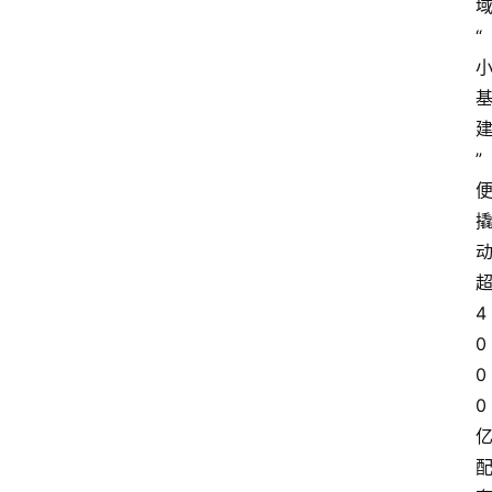
“
”
4
0
0
0