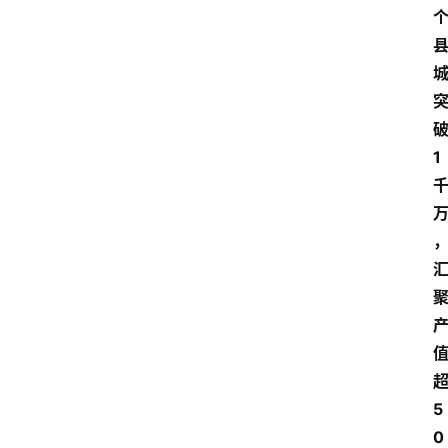
破
1 
超
5
0 