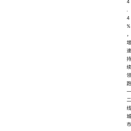
4
.
4
%