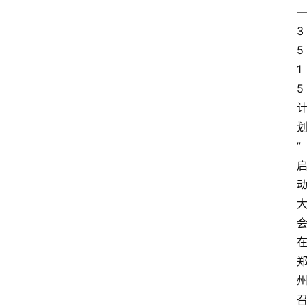
3
5
1
5
”