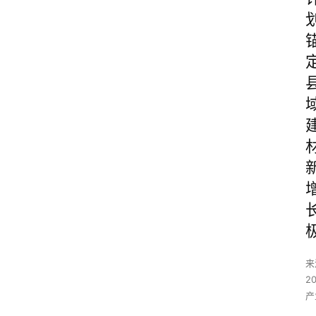
来
2
产