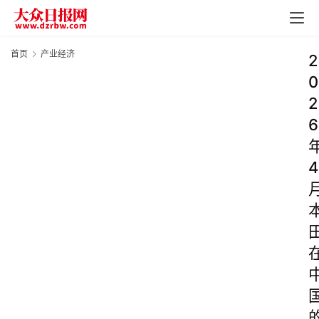
首页
产业经济
2
0
2
6
4