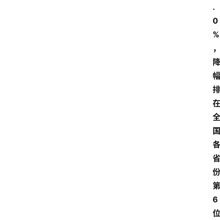
.
0
%
6