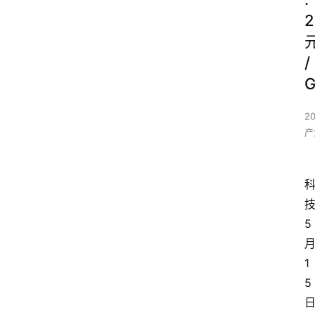
2
/
2
产
5
1
5