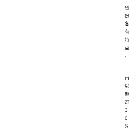
3
0
%