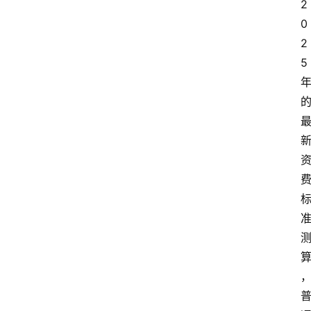
2
大
0
众
2
科
普
5
教
育
文
体