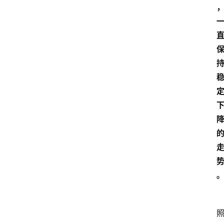
经
济
科
技
快
报
消
登录
注册
费
生
活
财
经
观
察