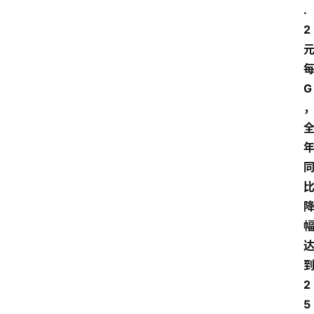
.
2
G
2
5