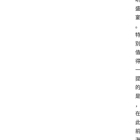
快
报
消
登录
注册
费
生
活
财
经
观
察
大
众
科
普