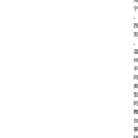
教
育
文
体