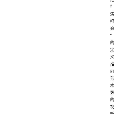
“
首
页
资
”
讯
地
方
产
业
经
济
科
技