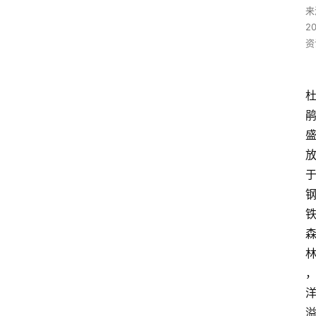
来
2
资