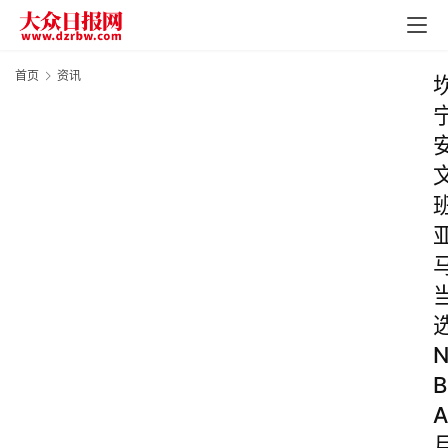
首页
资讯
B
A