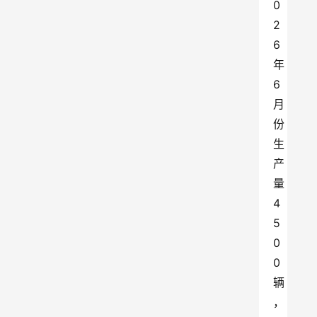
0
2
6
年
6
月
份
生
产
量
4
5
0
0
辆
，