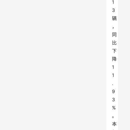
1
3
辆
，
同
比
下
降
1
1
.
9
3
%
。
本