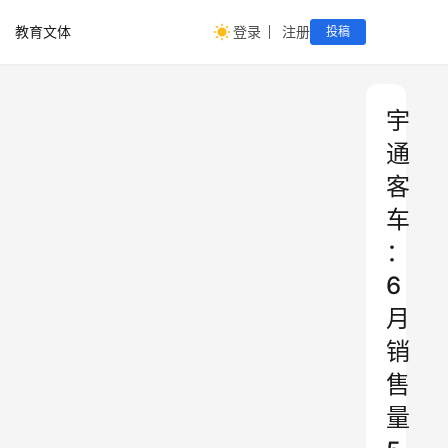
教育文体
登录
注册
投稿
宇
通
客
车
：
6
月
销
售
量