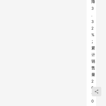
降
3
.
3
2
%
；
累
计
销
售
量
2
0
1
0