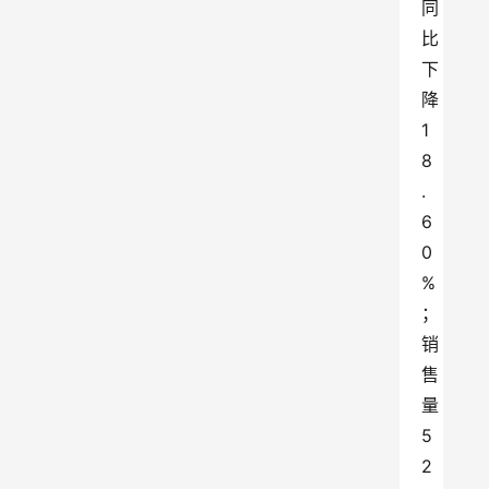
同
比
下
降
1
8
.
6
0
%
；
销
售
量
5
2