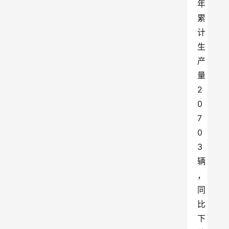
年
累
计
生
产
量
2
0
7
0
3
辆
，
同
比
下