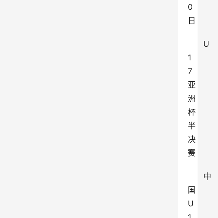
0
日
U
1
7
亚
洲
杯
半
决
赛
中
国
U
1