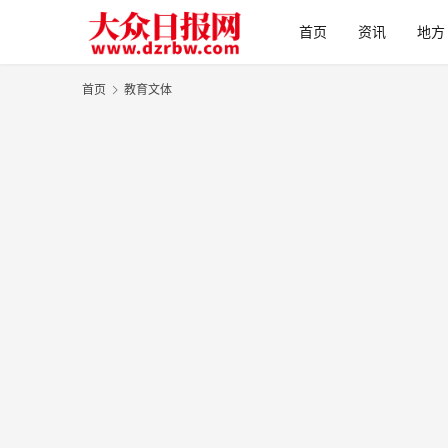
首页
资讯
地方
首页
教育文体