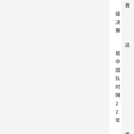
晋
级
决
赛
这
是
中
国
队
时
隔
2
2
年