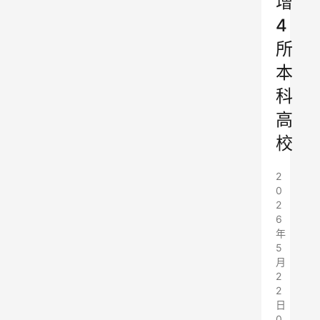
增
4
所
本
科
高
校
2
0
2
6
年
5
月
2
2
日
0