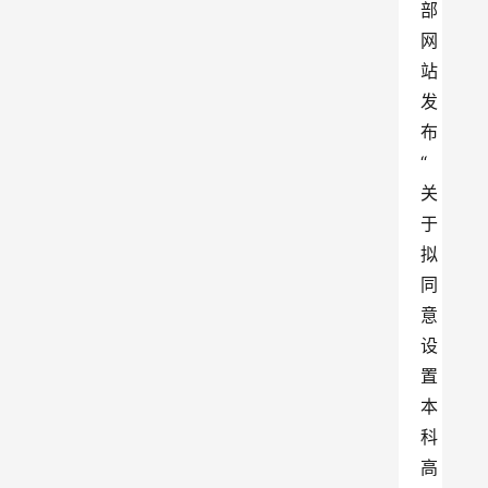
部
网
站
发
布
“
关
于
拟
同
意
设
置
本
科
高