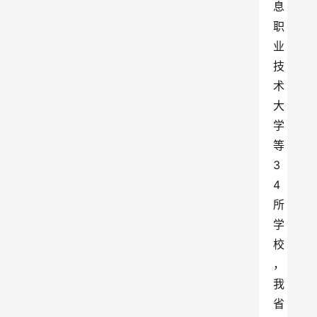
息
职
业
技
术
大
学
等
3
4
所
学
校
，
我
省