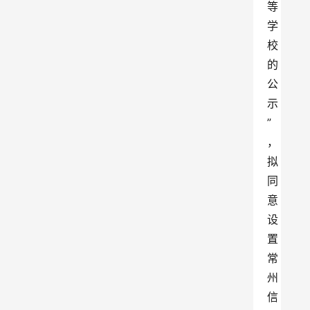
等
学
校
的
公
示
”
，
拟
同
意
设
置
常
州
信