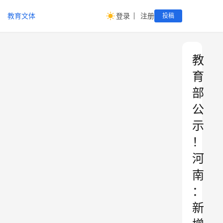
教育文体
登录
注册
投稿
教
育
部
公
示
！
河
南
：
新