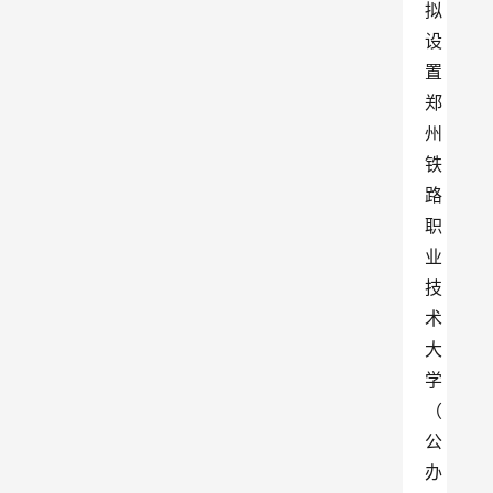
拟
设
置
郑
州
铁
路
职
业
技
术
大
学
（
公
办