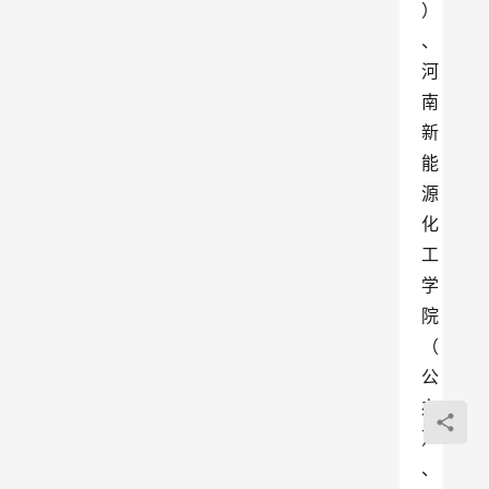
）
、
河
南
新
能
源
化
工
学
院
（
公
办
）
、