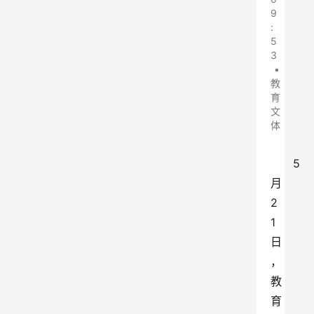
9
:
5
3
•
教
育
文
体
5
月
2
1
日
，
教
育