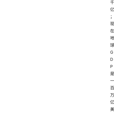
G
D
P