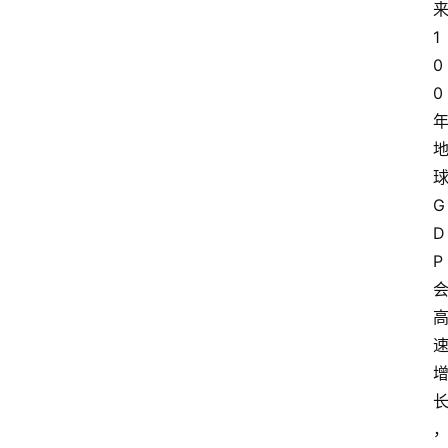
1
0
0
G
D
P