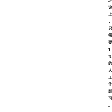
科
技
快
报
消
登录
注册
1
费
%
生
活
财
经
观
察
大