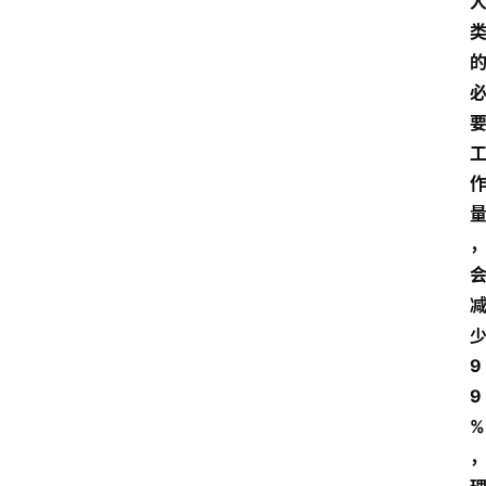
首
页
资
讯
地
方
9
9
产
%
业
经
济