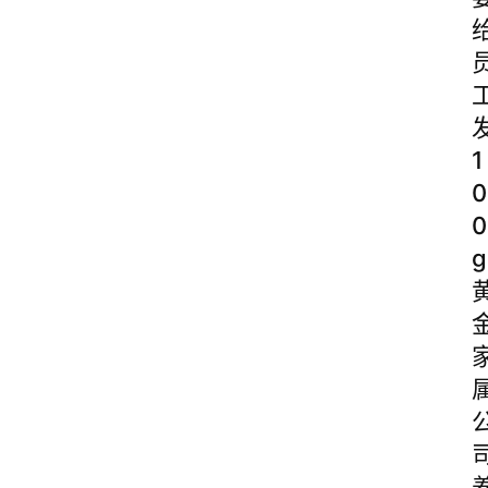
1
0
0
g