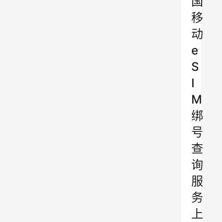
国
移
动
e
S
I
M
绑
号
查
询
服
务
上