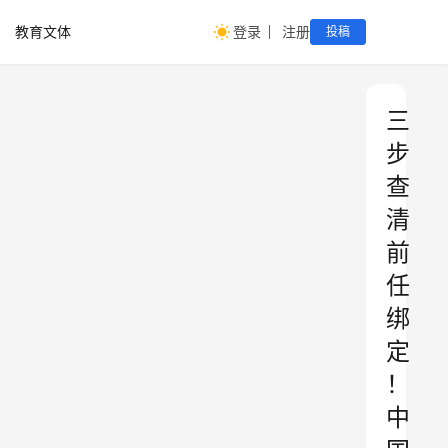
教育文体
登录
注册
投稿
三
步
查
清
前
任
绑
定
！
中