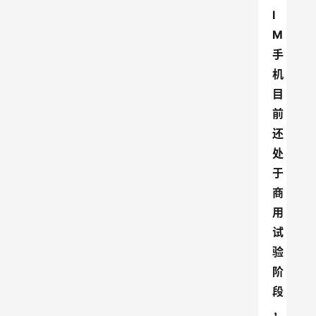
I
M
手
机
目
前
还
处
于
商
用
试
验
阶
段
，