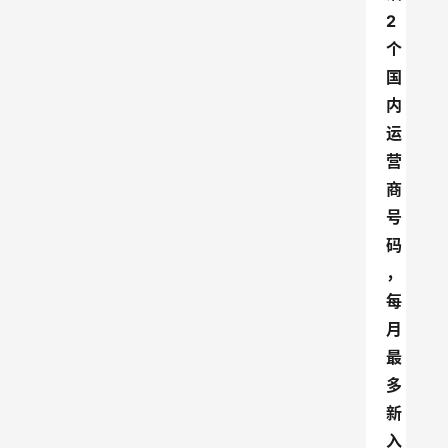
2
个
国
内
运
营
商
号
码
，
每
月
最
多
新
入