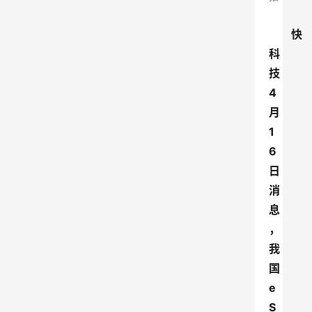
快
科
技
4
月
1
6
日
消
息
，
我
国
e
S