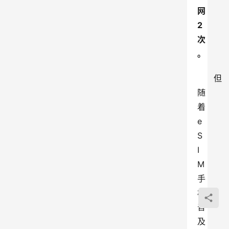
网
2
次
。
但
随
着
e
S
I
M
手
机
普
及