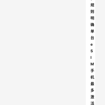
规
则
明
确
单
台
e
S
I
M
手
机
最
多
激
活