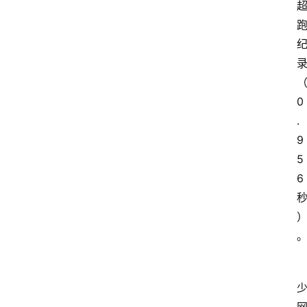
0
.
9
5
6