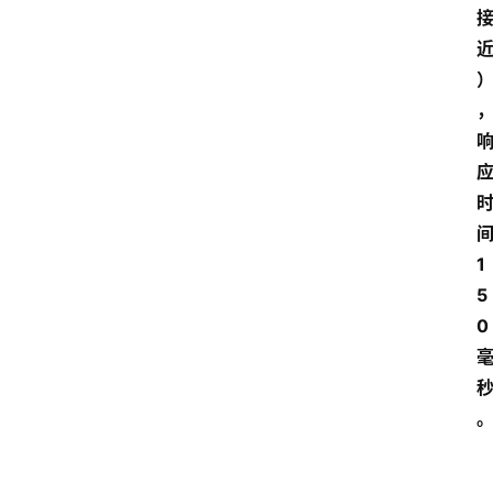
1
5
0