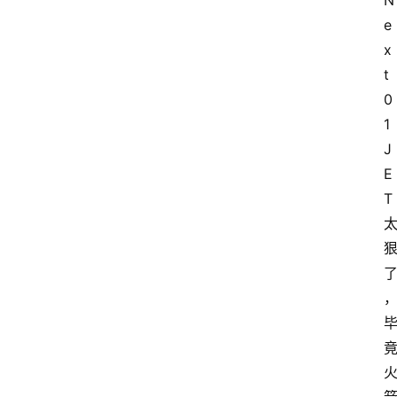
N
e
x
t 
0
1 
J
E
T