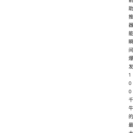
1
0
0