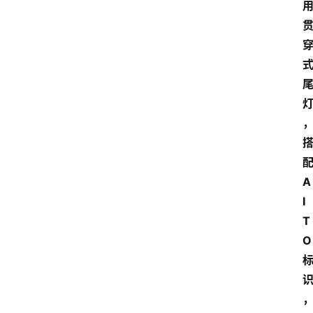
A
I
T
O