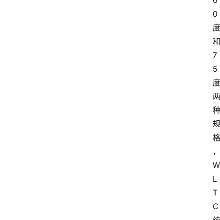
6
0
7
5
W
L
T
C