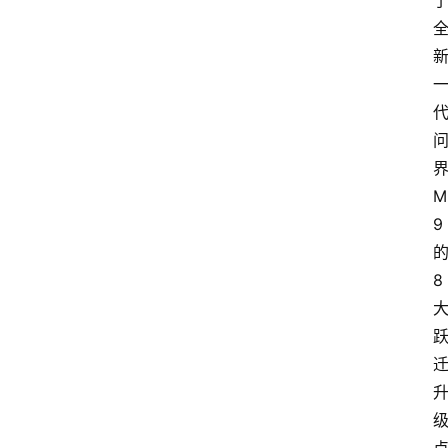
M
9
8