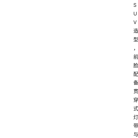
S
经
U
济
V
科
技
快
报
消
登录
注册
费
生
活
财
经
观
察