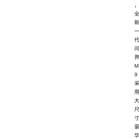
首
页
M
9
资
讯
地
方
产
业