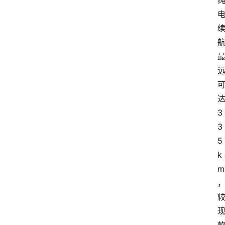
3
3
5
k
m