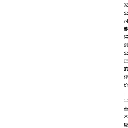
首
页
资
讯
地
方
产
业