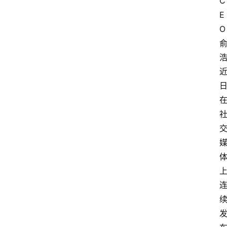
C
E
O