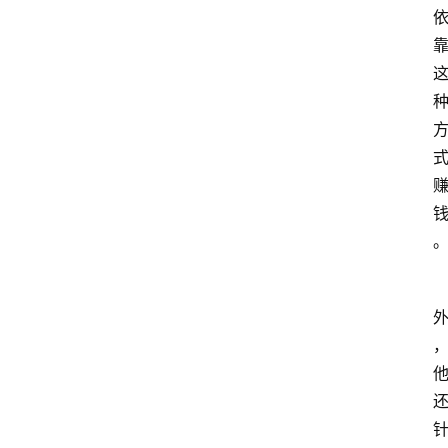
经
济
科
技
快
报
消
登录
注册
费
生
活
财
经
观
察