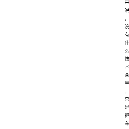
科
技
快
报
消
登录
注册
费
生
活
财
经
观
察
大
众