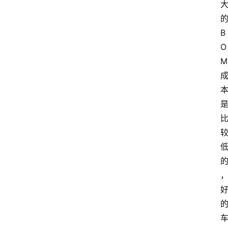
B
O
M