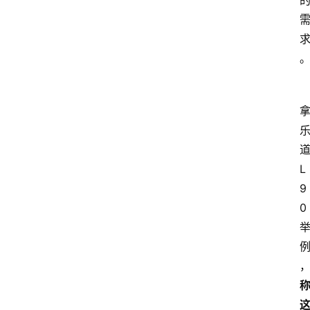
L
9
0