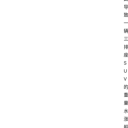
S
U
V