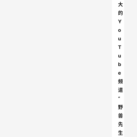
大
的
Y
o
u
T
u
b
e
频
道
“
野
兽
先
生