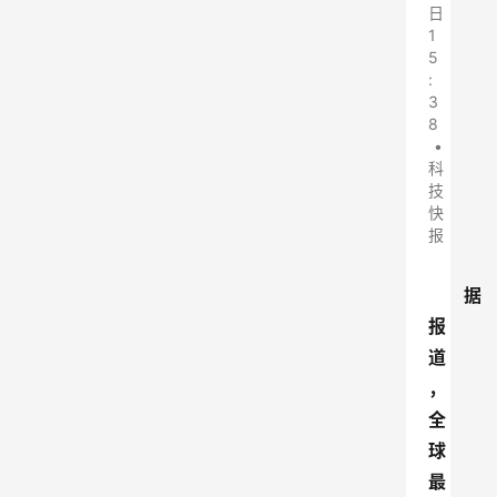
日
1
5
:
3
8
•
科
技
快
报
据
报
道
，
全
球
最