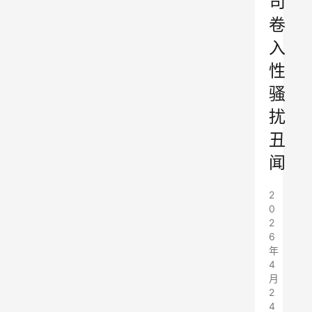
司
卷
入
性
骚
扰
丑
闻
2
0
2
6
年
4
月
2
4