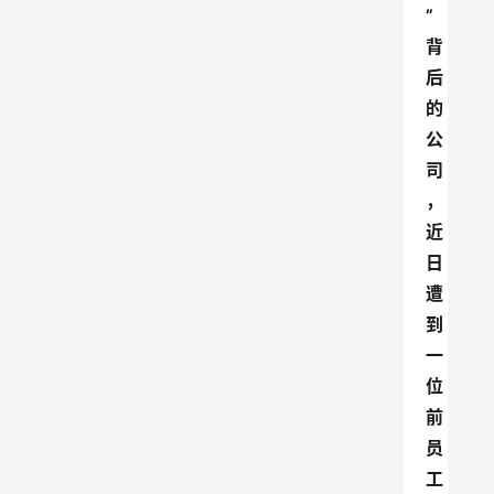
”
背
后
的
公
司
，
近
日
遭
到
一
位
前
员
工