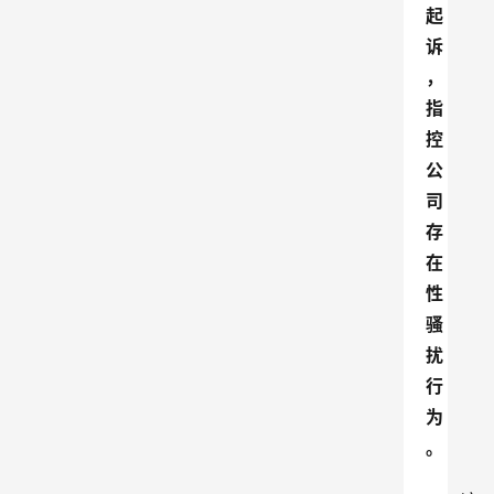
起
诉
，
指
控
公
司
存
在
性
骚
扰
行
为
。