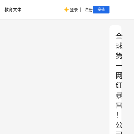
教育文体
登录
注册
投稿
全
球
第
一
网
红
暴
雷
！
公