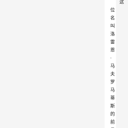
这
位
名
叫
洛
雷
恩
·
马
夫
罗
马
蒂
斯
的
前