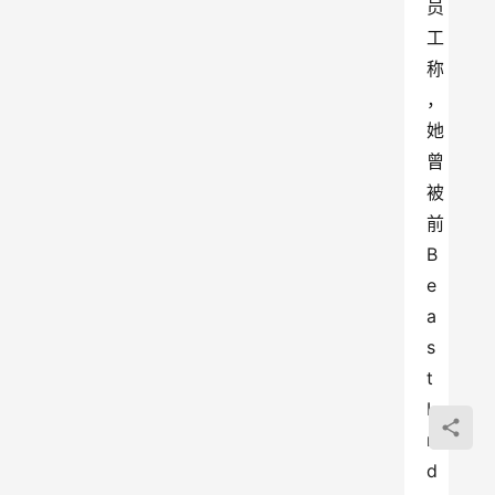
员
工
称
，
她
曾
被
前
B
e
a
s
t 
I
n
d