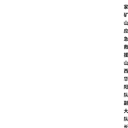
观
察
大
众
科
普
教
育
文
体
长