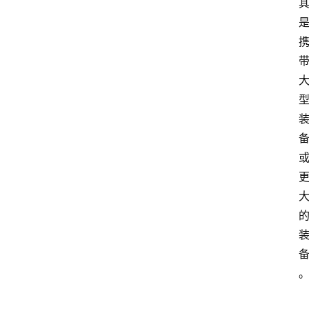
产
业
经
济
科
技
快
报
消
登录
注册
费
生
活
财
经