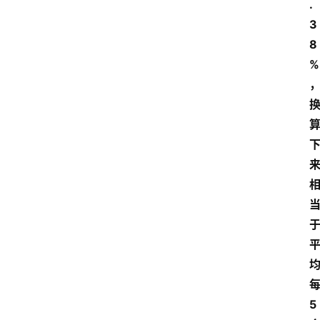
.
3
8
%
5