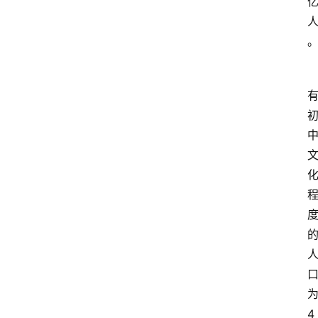
首
页
资
讯
地
方
4