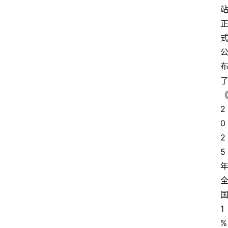
2
0
2
5
1
%