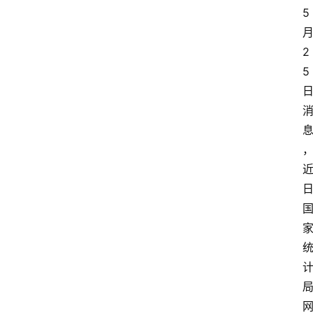
5
2
5