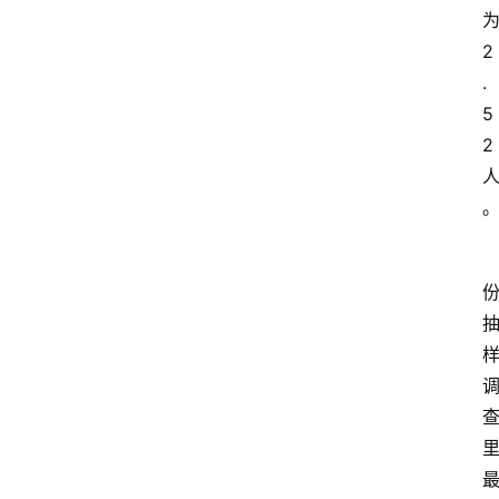
2
.
5
2