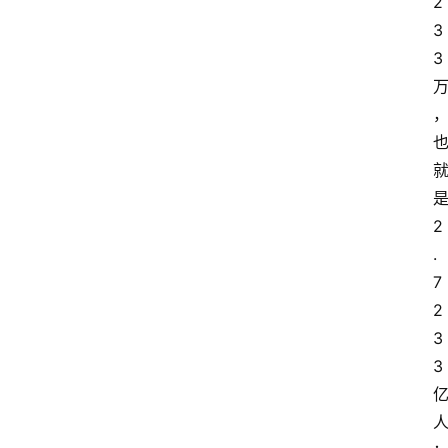
2
3
3
2
.
7
2
3
3