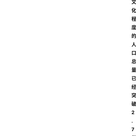
2
.
7