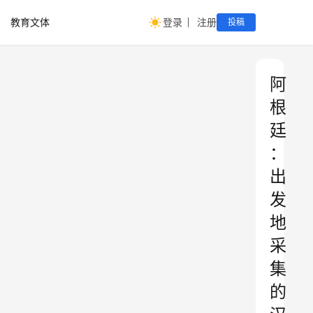
教育文体
登录
注册
投稿
阿
根
廷
：
出
发
地
采
集
的