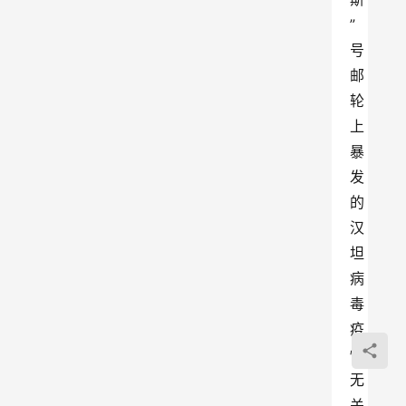
”
号
邮
轮
上
暴
发
的
汉
坦
病
毒
疫
情
无
关