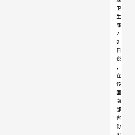
卫
生
部
2
9
日
说
，
在
该
国
南
部
省
份
火