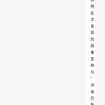
明
此
次
发
现
的
病
毒
变
种
与
“
洪
迪
厄
斯