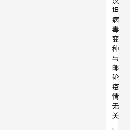
汉
坦
病
毒
变
种
与
邮
轮
疫
情
无
关
2