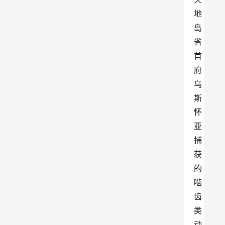
地
岛
省
首
府
乌
斯
怀
亚
捕
获
的
啮
齿
类
动