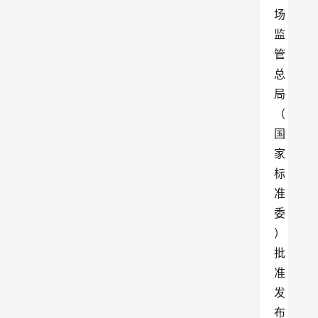
场
监
管
总
局
（
国
家
标
准
委
）
批
准
发
布