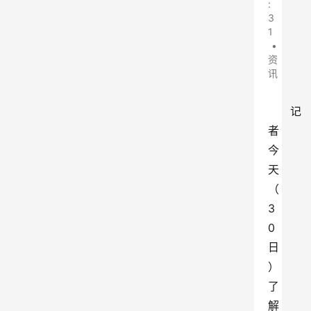
:
3
1
•
资
讯
记
者
今
天
（
3
0
日
）
了
解