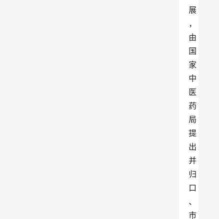
展
，
由
国
家
中
医
药
局
提
出
并
归
口
、
市