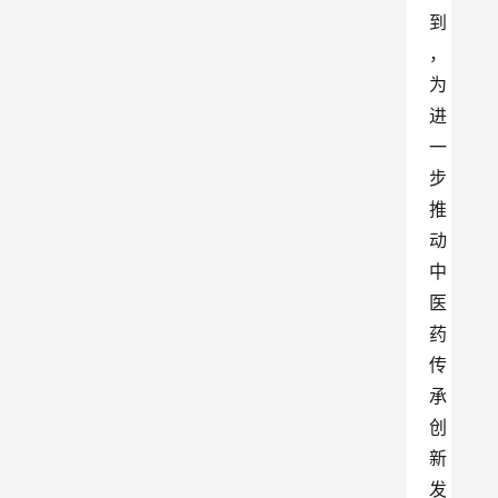
到
，
为
进
一
步
推
动
中
医
药
传
承
创
新
发