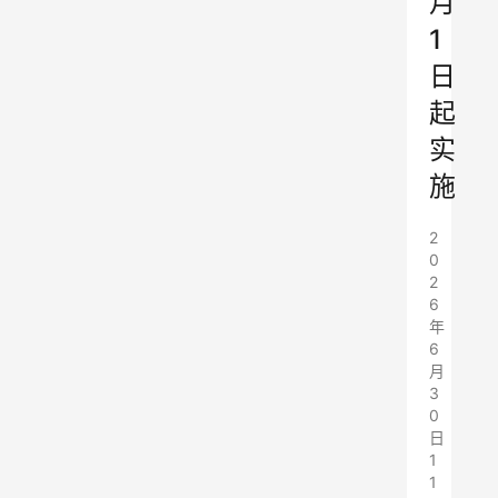
月
1
日
起
实
施
2
0
2
6
年
6
月
3
0
日
1
1