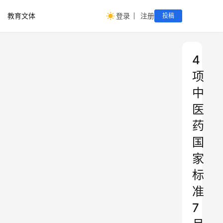
教育文体
登录
注册
投稿
4
项
中
医
药
国
家
标
准
7