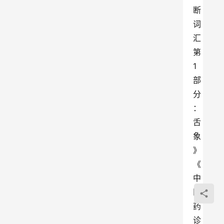
断
词
汇
第
1
部
分
：
舌
象
》
《
中
医
药
诊