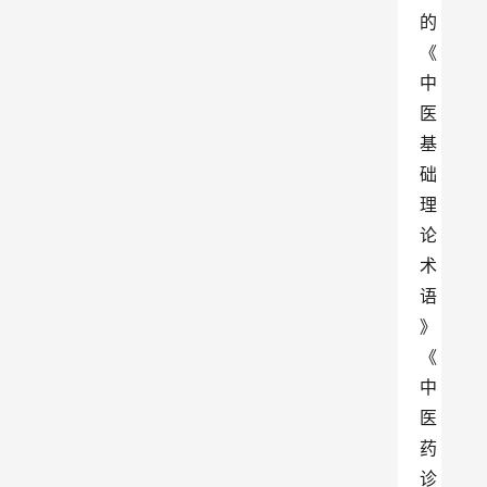
的
《
中
医
基
础
理
论
术
语
》
《
中
医
药
诊