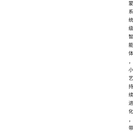
首
页
资
讯
地
方
产