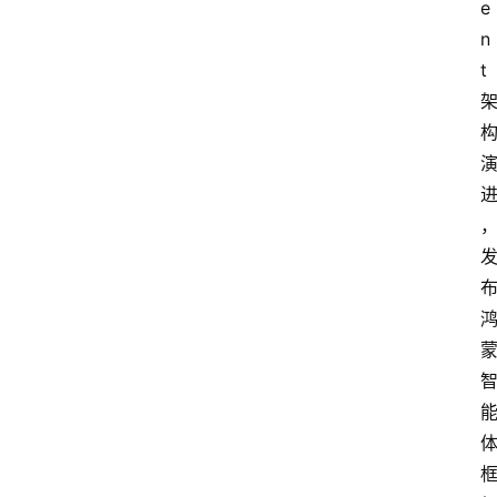
e
n
t