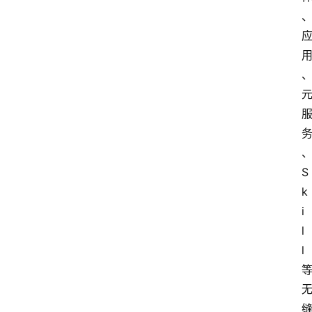
S
k
i
l
l