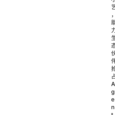
A
g
e
n
t