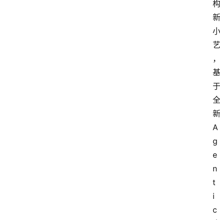
A
g
e
n
t
i
c