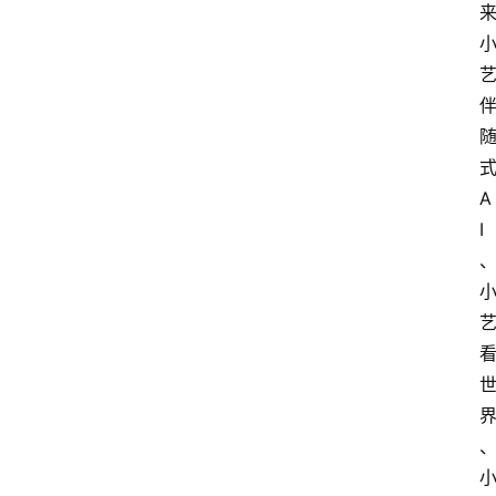
业
经
济
科
技
快
A
报
I
消
登录
注册
费
生
活
财
经
观
察