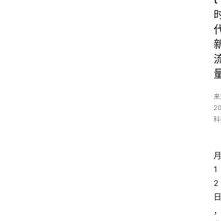
来
2
科
1
2 