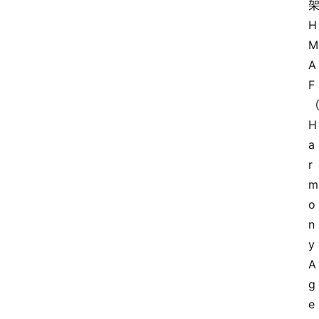
H
M
A
F
H
a
r
m
o
n
y 
A
g
e