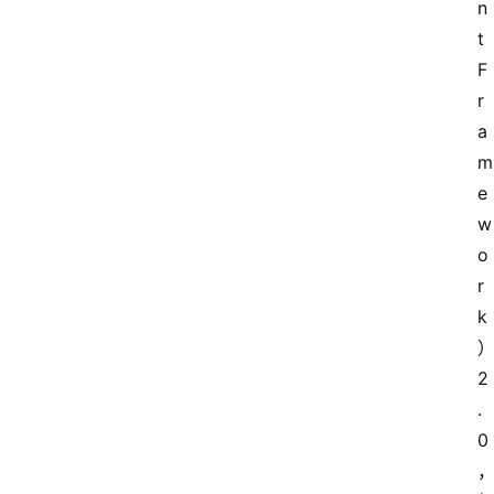
n
t 
F
r
a
m
e
w
o
r
k
2
.
0