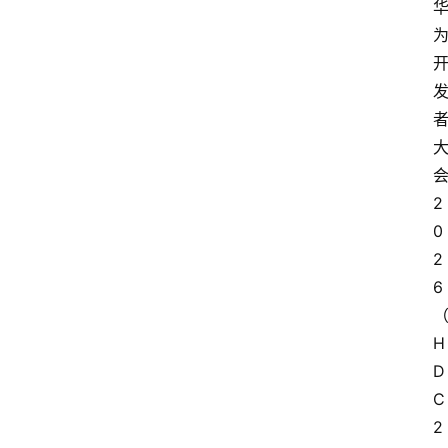
2
0
2
6
H
D
C
2