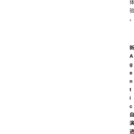
A
g
e
n
t
i
c