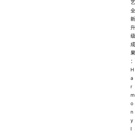
H
a
r
m
o
n
y 
I