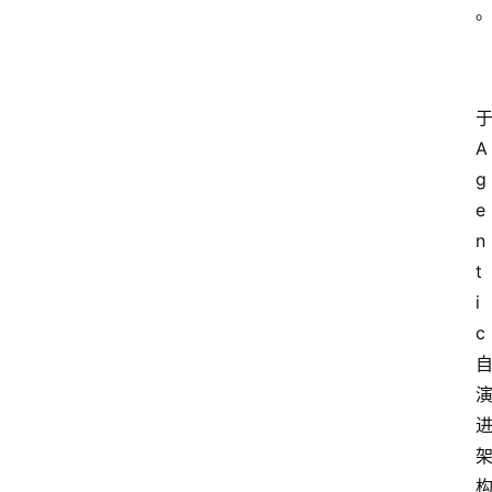
A
g
e
n
t
i
c