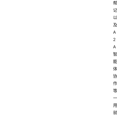
A
2
A