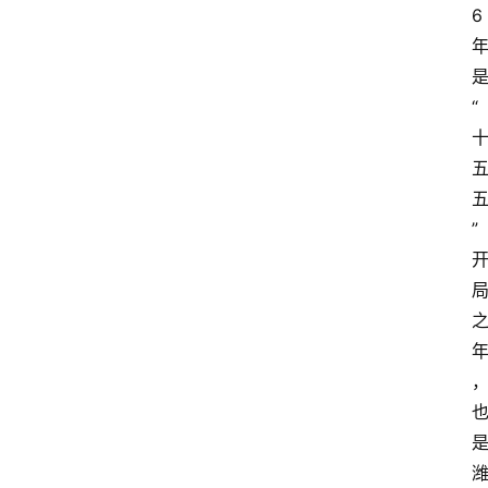
6
“
”