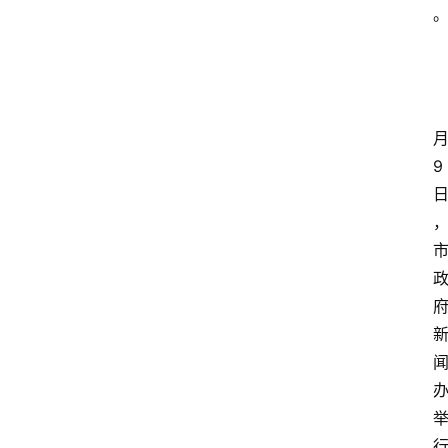
科
技
快
报
9
消
登录
注册
费
生
活
财
经
观
察
大