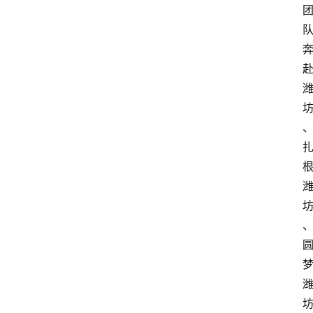
首
页
资
讯
地
方
产
业
经
济