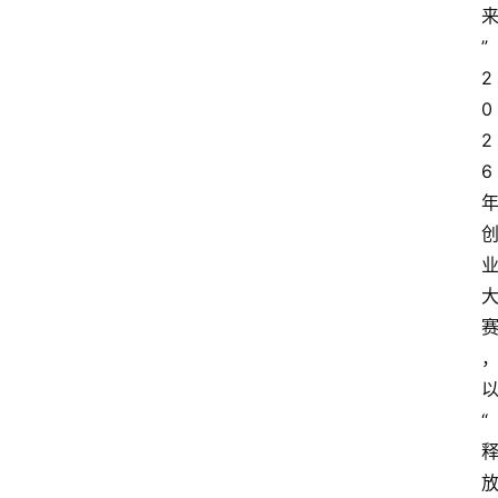
”
2
0
2
6
“