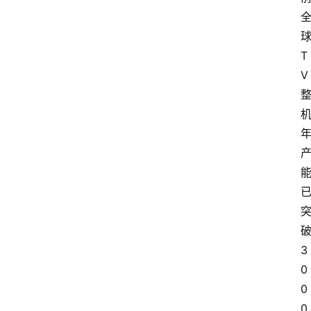
T
V
3
0
0
0