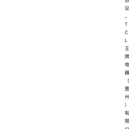
T
C
L