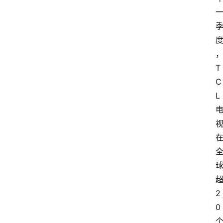
T
C
L
2
0