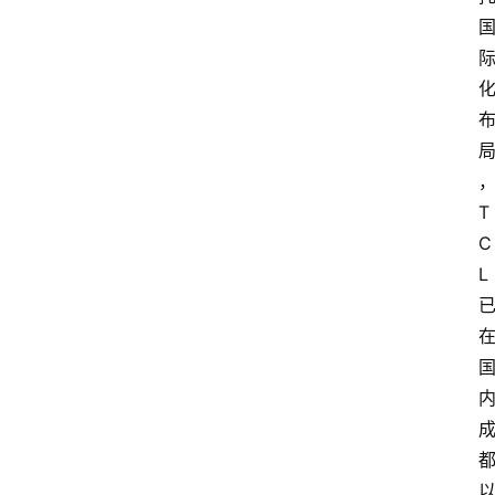
T
C
L