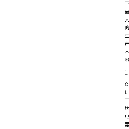
T
C
L