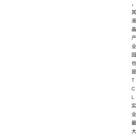
业
经
济
科
技
快
报
消
登录
注册
T
费
生
C
活
L
财
经
观
察