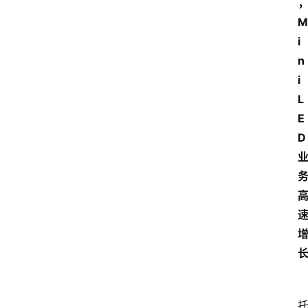
M
i
n
i 
L
E
D