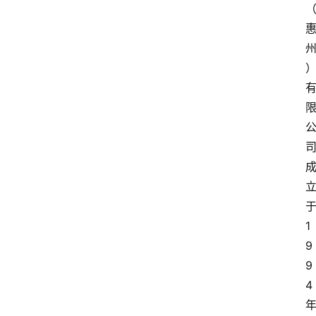
首
页
资
讯
1
9
地
9
方
4
产