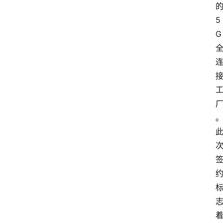
5
大
G
众
科
普
教
育
文
体