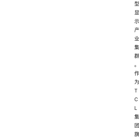
T
C
L