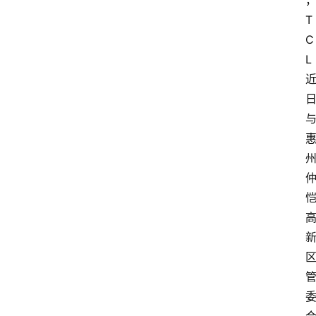
T
C
L