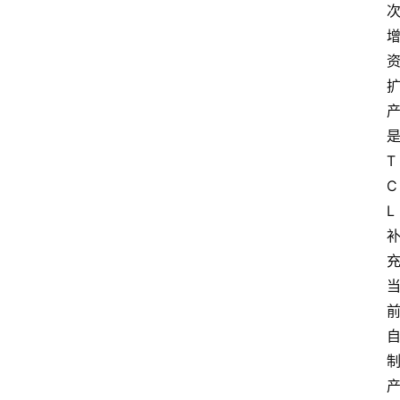
T
C
L