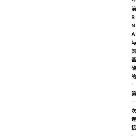
R
N
A
“