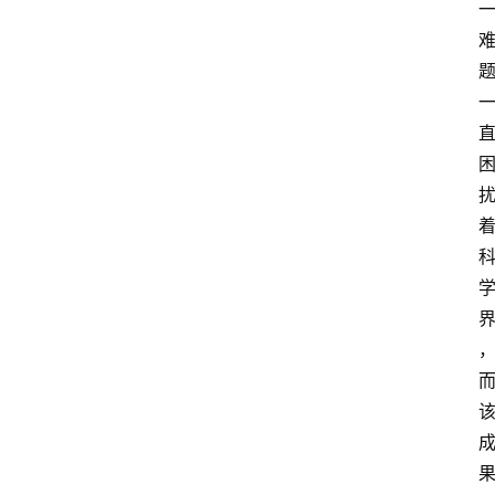
产
业
经
济
科
技
快
报
消
登录
注册
费
生
活
财
经