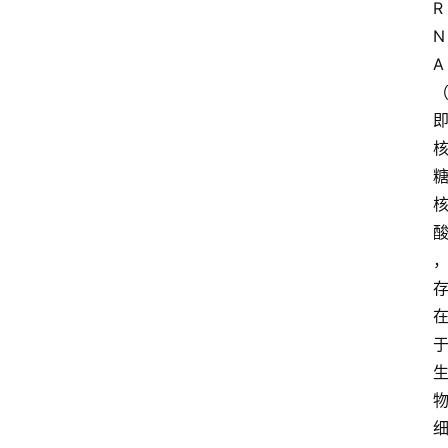
R
N
A