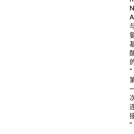
A
“
”