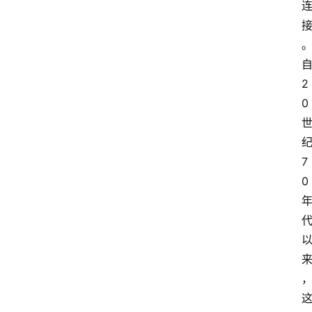
2
0
首
7
页
0
资
讯
地
方