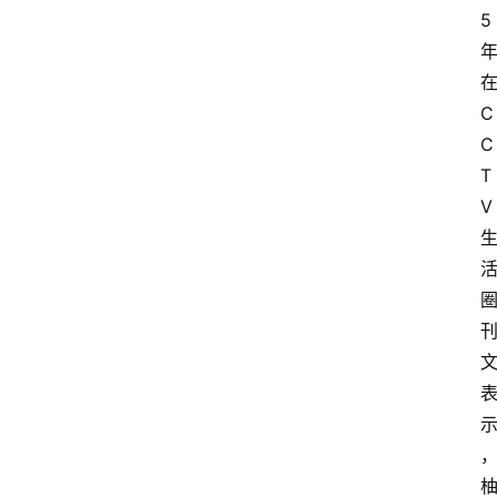
5
C
C
T
V