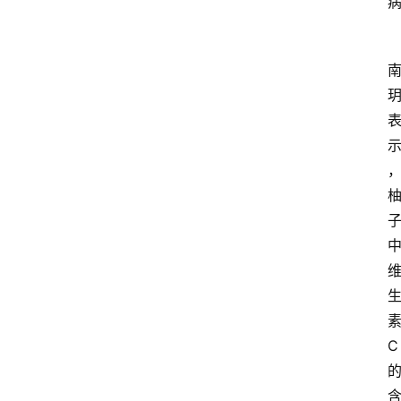
首
页
资
讯
地
方
产
C
业
经
济