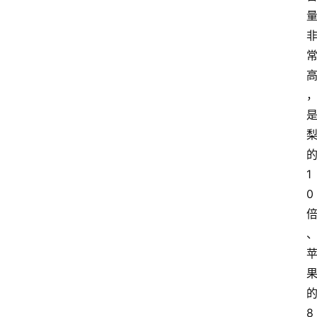
科
技
快
报
消
登录
注册
费
生
1
活
0
财
经
观
察
大
8