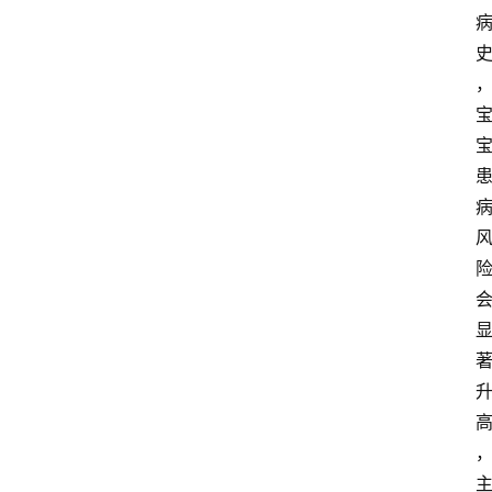
经
济
科
技
快
报
消
登录
注册
费
生
活
财
经
观
察