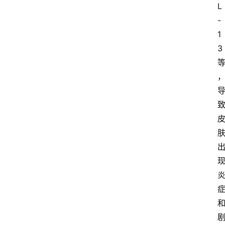
L
-
1
3