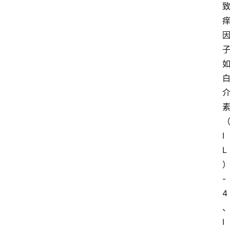
I
L
-
4
I