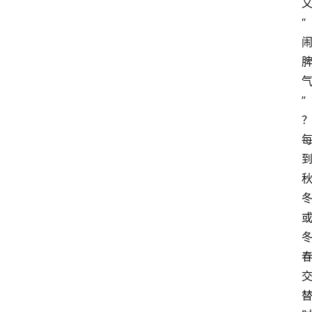
又
“
”