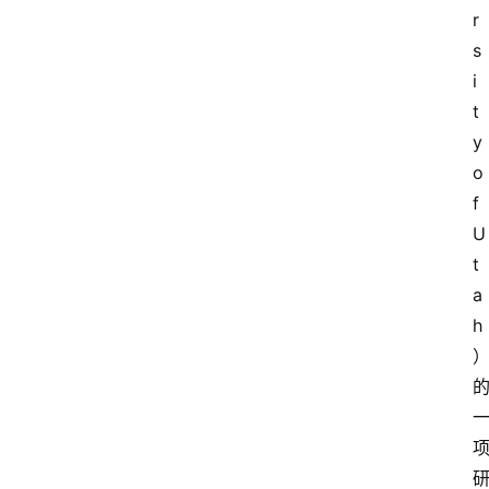
经
r
济
s
i
科
t
技
y 
快
报
o
f 
消
U
登录
注册
费
t
生
a
活
h
财
经
观
察