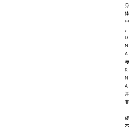
D
N
A 
与
R
N
A 