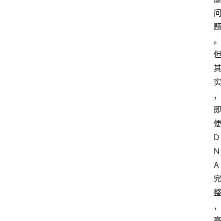
便
D
N
A 