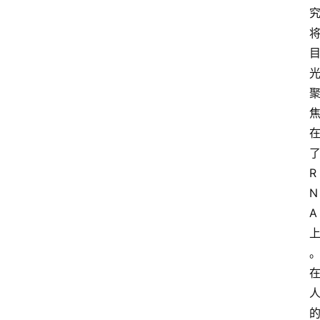
大
众
科
普
教
育
文
了
体
R
N
A 