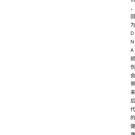
为
D
N
A 