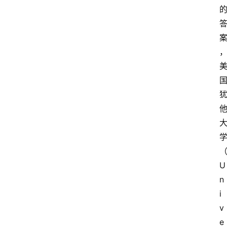
首
页
资
讯
地
U
方
n
i
产
v
业
e