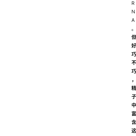
R
N
A