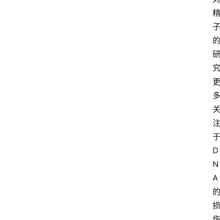
于
D
N
A 