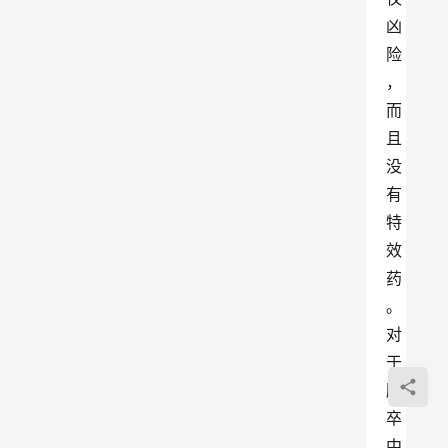
凶
险
，
而
且
没
有
特
效
药
。
对
于
脑
卒
中