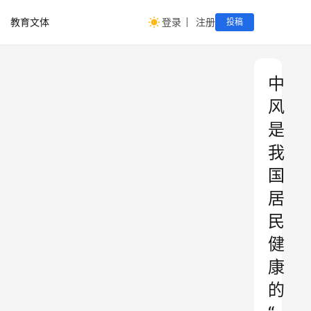
教育文体
登录
注册
投稿
中
风
是
我
国
居
民
健
康
的