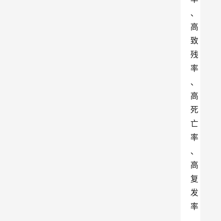
、
高
致
残
率
、
高
死
亡
率
、
高
复
发
率
、