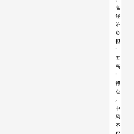
高
经
济
负
担
“
五
高
”
特
点
。
中
风
不
仅