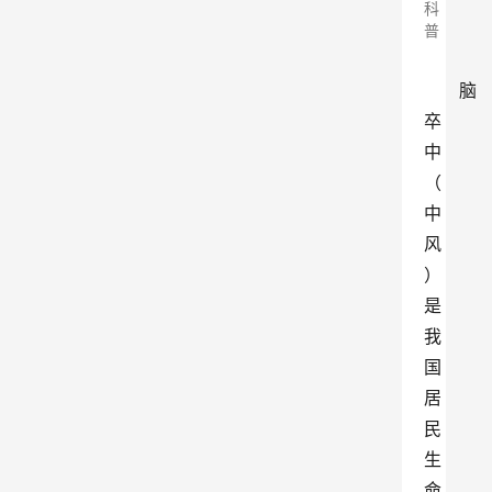
科
普
脑
卒
中
（
中
风
）
是
我
国
居
民
生
命