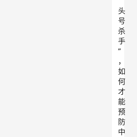
“
头
号
杀
手
”
，
如
何
才
能
预
防
中