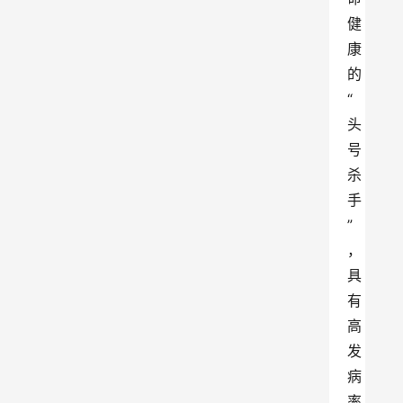
健
康
的
“
头
号
杀
手
”
，
具
有
高
发
病
率