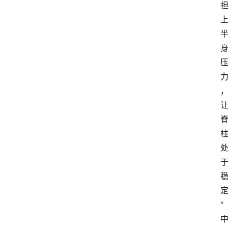
业
经
济
科
技
快
报
消
登录
注册
费
生
活
财
经
“
观
察