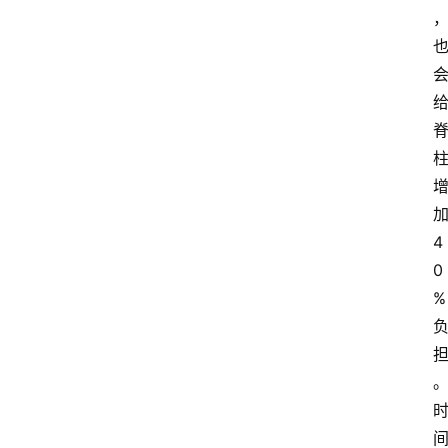
4
0
%