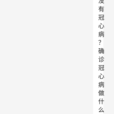
没
有
冠
心
病
？
确
诊
冠
心
病
做
什
么