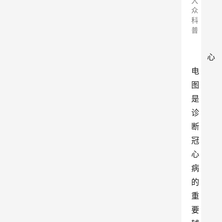
大
众
科
普
心
电
图
是
诊
断
冠
心
病
的
重
要