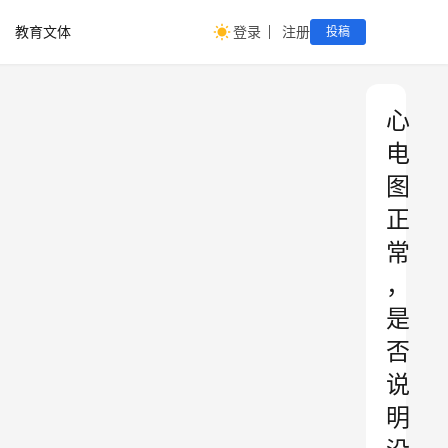
教育文体
登录
注册
投稿
心
电
图
正
常
，
是
否
说
明