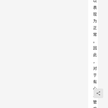
以
表
现
为
正
常
。 
因
此
，
对
于
有
心
血
管