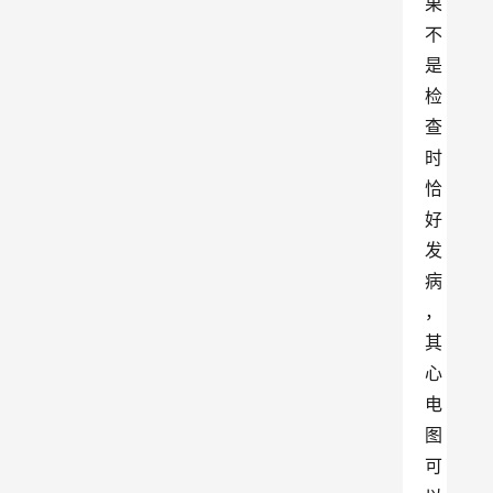
果
不
是
检
查
时
恰
好
发
病
，
其
心
电
图
可