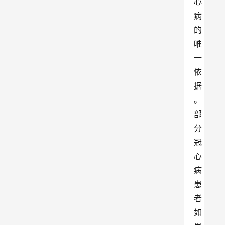
心
病
的
唯
一
依
据
。
部
分
冠
心
病
患
者
如