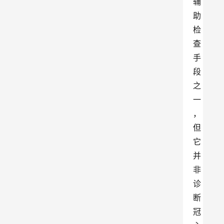
辅
助
检
查
手
段
之
一
，
但
它
并
非
诊
断
冠