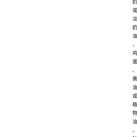
产
业
经
济
科
技
快
报
消
登录
注册
费
生
活
财
经
观