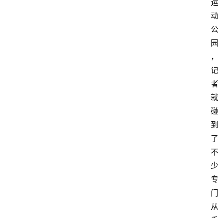
首
页
资
讯
地
方
产