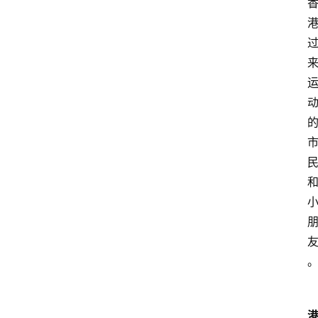
业
经
济
科
技
快
报
消
登录
注册
费
生
活
财
经
观
察